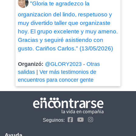
"Gloria te agradezco la
organizacion del lindo, respetuoso y
muy divertido taller que organizaste
hoy. El grupo excelente y muy ameno.
Gracias y seguiré asistiendo con
gusto. Cariños Carlos." (13/05/2026)
Organizó:
@GLORY2023
-
Otras
salidas
|
Ver más testimonios de
encuentros para conocer gente
Seguinos:
Ayuda