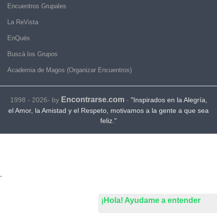
Encuentros Grupales
La ReVista
EnQués
Buscá los Grupos
Academia de Magos (Organizar Encuentros)
Encontrarse.com
1998 - 2026- by
-
"Inspirados en la Alegría,
el Amor, la Amistad y el Respeto, motivamos a la gente a que sea
feliz."
.
¡Hola! Ayudame a entender