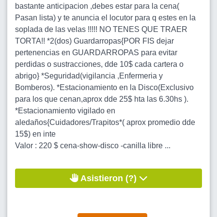
bastante anticipacion ,debes estar para la cena(
Pasan lista) y te anuncia el locutor para q estes en la
soplada de las velas !!!!! NO TENES QUE TRAER
TORTA!! *2(dos) Guardarropas{POR FIS dejar
pertenencias en GUARDARROPAS para evitar
perdidas o sustracciones, dde 10$ cada cartera o
abrigo} *Seguridad(vigilancia ,Enfermeria y
Bomberos). *Estacionamiento en la Disco(Exclusivo
para los que cenan,aprox dde 25$ hta las 6.30hs ).
*Estacionamiento vigilado en
aledaños{Cuidadores/Trapitos*( aprox promedio dde
15$) en inte
Valor : 220 $ cena-show-disco -canilla libre ...
Asistieron (?)