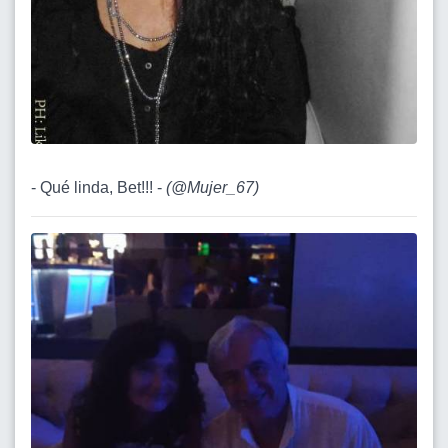
- Qué linda, Bet!!! -
(
@Mujer_67
)