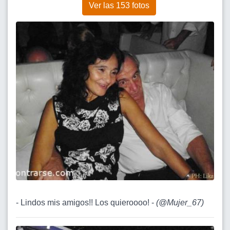
Ver las 153 fotos
- Lindos mis amigos!! Los quieroooo! -
(
@Mujer_67
)