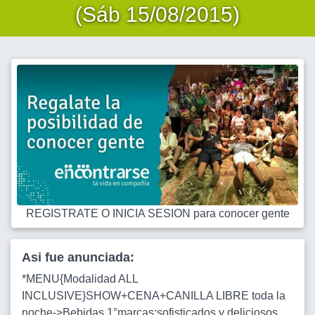
(Sáb 15/08/2015)
REGISTRATE O INICIA SESION para conocer gente
Asi fue anunciada:
*MENU{Modalidad ALL
INCLUSIVE}SHOW+CENA+CANILLA LIBRE toda la
noche->Bebidas 1°marcas:sofisticados y deliciosos