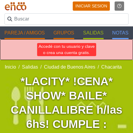
INICIAR SESION
PAREJA / AMIGOS
GRUPOS
SALIDAS
NOTAS
Accedé con tu usuario y clave
o crea una cuenta gratis.
Inicio
Salidas
Ciudad de Buenos Aires
Chacarita
*LACITY* !CENA*
SHOW* BAILE*
CANILLALIBRE h/las
6hs! CUMPLE :