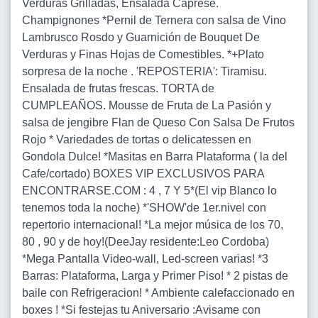
Verduras Grilladas, Ensalada Caprese.
Champignones *Pernil de Ternera con salsa de Vino
Lambrusco Rosdo y Guarnición de Bouquet De
Verduras y Finas Hojas de Comestibles. *+Plato
sorpresa de la noche . 'REPOSTERIA': Tiramisu.
Ensalada de frutas frescas. TORTA de
CUMPLEAÑOS. Mousse de Fruta de La Pasión y
salsa de jengibre Flan de Queso Con Salsa De Frutos
Rojo * Variedades de tortas o delicatessen en
Gondola Dulce! *Masitas en Barra Plataforma ( la del
Cafe/cortado) BOXES VIP EXCLUSIVOS PARA
ENCONTRARSE.COM : 4 , 7 Y 5*(El vip Blanco lo
tenemos toda la noche) *'SHOW'de 1er.nivel con
repertorio internacional! *La mejor música de los 70,
80 , 90 y de hoy!(DeeJay residente:Leo Cordoba)
*Mega Pantalla Video-wall, Led-screen varias! *3
Barras: Plataforma, Larga y Primer Piso! * 2 pistas de
baile con Refrigeracion! * Ambiente calefaccionado en
boxes ! *Si festejas tu Aniversario :Avisame con