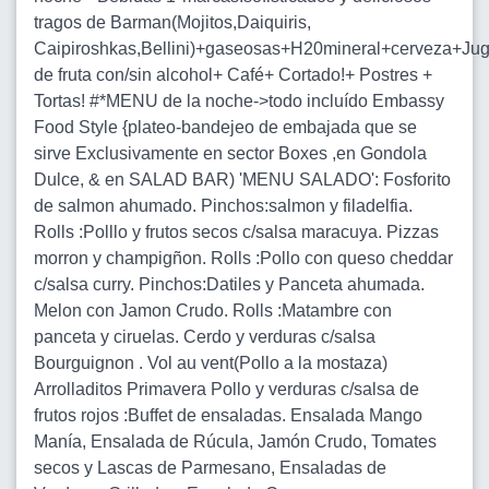
tragos de Barman(Mojitos,Daiquiris,
Caipiroshkas,Bellini)+gaseosas+H20mineral+cerveza+Ju
de fruta con/sin alcohol+ Café+ Cortado!+ Postres +
Tortas! #*MENU de la noche->todo incluído Embassy
Food Style {plateo-bandejeo de embajada que se
sirve Exclusivamente en sector Boxes ,en Gondola
Dulce, & en SALAD BAR) 'MENU SALADO': Fosforito
de salmon ahumado. Pinchos:salmon y filadelfia.
Rolls :Polllo y frutos secos c/salsa maracuya. Pizzas
morron y champigñon. Rolls :Pollo con queso cheddar
c/salsa curry. Pinchos:Datiles y Panceta ahumada.
Melon con Jamon Crudo. Rolls :Matambre con
panceta y ciruelas. Cerdo y verduras c/salsa
Bourguignon . Vol au vent(Pollo a la mostaza)
Arrolladitos Primavera Pollo y verduras c/salsa de
frutos rojos :Buffet de ensaladas. Ensalada Mango
Manía, Ensalada de Rúcula, Jamón Crudo, Tomates
secos y Lascas de Parmesano, Ensaladas de