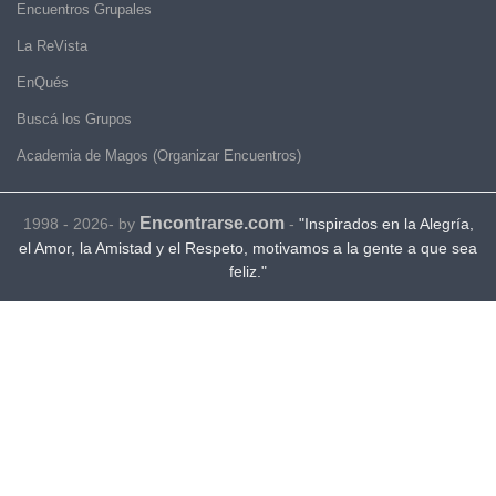
Encuentros Grupales
La ReVista
EnQués
Buscá los Grupos
Academia de Magos (Organizar Encuentros)
Encontrarse.com
1998 - 2026- by
-
"Inspirados en la Alegría,
el Amor, la Amistad y el Respeto, motivamos a la gente a que sea
feliz."