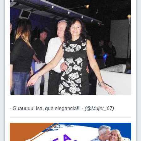
- Guauuuu! Isa, què elegancia!!! -
(
@Mujer_67
)