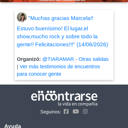
"Muchas gracias Marcela!!
Estuvo buenísimo! El lugar,el
show,mucho rock y sobre todo la
gente!! Felicitaciones!!!" (14/06/2026)
Organizó:
@TIARAMAR
-
Otras salidas
|
Ver más testimonios de encuentros
para conocer gente
Seguinos:
Ayuda