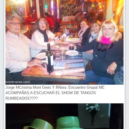
Jorge MCristina Moni Greis Y RNora :Encuentro Grupal ME
ACOMPAÑAS A ESCUCHAR EL SHOW DE TANGOS
RUMBEADOS????