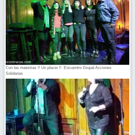
Con las maestras !! Un placer !! :Encuentro Grupal Acciones
Solidarias