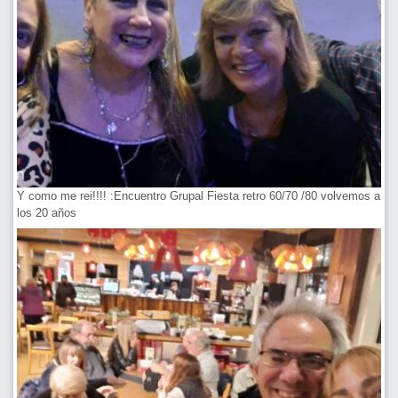
Y como me rei!!!! :Encuentro Grupal Fiesta retro 60/70 /80 volvemos a
los 20 años