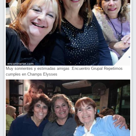
Muy sonrientes y estimadas amigas :Encuentro Grupal Repetimos
cumples en Champs Elysses