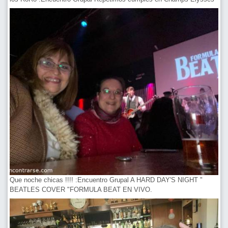
Que noche chicas !!!! :Encuentro Grupal A HARD DAY'S NIGHT "
BEATLES COVER "FORMULA BEAT EN VIVO.