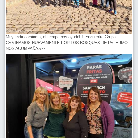
Muy linda caminata, el tiempo nos ayudó!!! :Encuentro Grupal
CAMINAMOS NUEVAMENTE POR LOS BOSQUES DE PALERMO,
NOS ACOMPAÑAS??