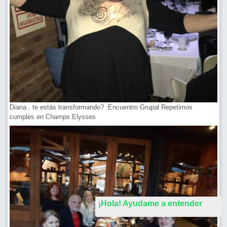
Diana , te estás transformando? :Encuentro Grupal Repetimos
cumples en Champs Elysses
¡Hola! Ayudame a entender