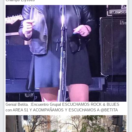
Genial Betita. :Encuentro Grupal ESCUCHAMOS ROCK & BLUES
con AREA 51 Y ACOMPAÑAMOS Y ESCUCHAMOS A @BETITA