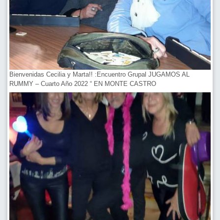
Bienvenidas Cecilia y Marta!! :Encuentro Grupal JUGAMOS AL
RUMMY – Cuarto Año 2022 “ EN MONTE CASTRO