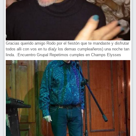
Gracias querido amigo Rodo por el fiestón que te mandaste y disfrutar
todos alli con vos en tu día(y los demas cumpleañeros) una noche tan
linda. :Encuentro Grupal Repetimos cumples en Champs Elysses