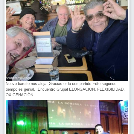
Nuevo barcito nos aloja ,Gracias or lo compartido.Edte segundo
tiempo es genial. :Encuentro Grupal ELONGACIÒN, FLEXIBILIDAD.
OXIGENACIÒN