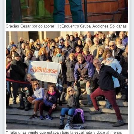
Gracias Cesar por colaborar !!! :Encuentro Grupal Acciones Solidarias
Y falto unas veinte que estaban bajo la escalinata y doce al menos