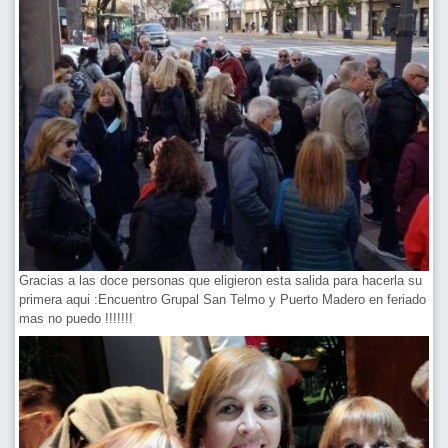
Gracias a las doce personas que eligieron esta salida para hacerla su
primera aqui :Encuentro Grupal San Telmo y Puerto Madero en feriado
mas no puedo !!!!!!!