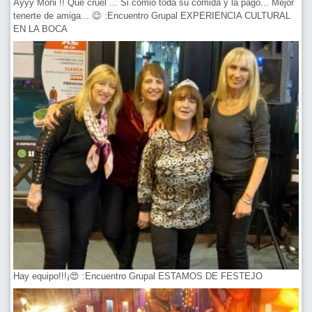
Ayyy Moni !! Que cruel ... Si comio toda su comida y la pago... Mejor
tenerte de amiga... 😉 :Encuentro Grupal EXPERIENCIA CULTURAL
EN LA BOCA
Hay equipo!!!¡😍 :Encuentro Grupal ESTAMOS DE FESTEJO