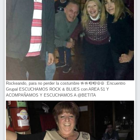
Rockeando, para no perder la costumbre 🤟🤟🎼🎼☮☮ :Encuentro
Grupal ESCUCHAMOS ROCK & BLUES con AREA 51 Y
ACOMPAÑAMOS Y ESCUCHAMOS A @BETITA