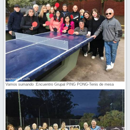
Vamos sumando :Encuentro Grupal PING PONG-Tenis de mesa