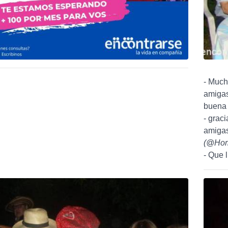
- Much
amigas
buena 
- grac
amigas
(
@Hom
- Que l