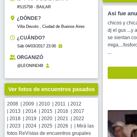
#S15758 - BAILAR
Asi fue an
¿DÓNDE?
chicos y chic
Villa Devoto , Ciudad de Buenos Aires
dj el gus ...
se sientan co
¿CUÁNDO?
miga....fosfo
Sáb 04/03/2017 23:00
...
ORGANIZÓ
@LEONINO48
Ver fotos de encuentros pasados
2008
|
2009
|
2010
|
2011
|
2012
|
2013
|
2014
|
2015
|
2016
|
2017
|
2018
|
2019
|
2020
|
2021
|
2022
|
2023
|
2024
|
2025
|
2026
| |
Mirá las
fotos ReVistas de encuentros grupales