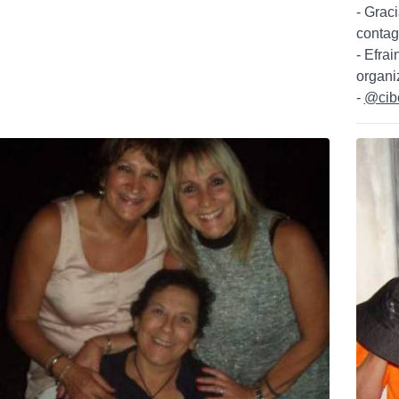
- Graci
contagi
- Efra
organi
-
@cib