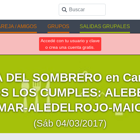
REJA / AMIGOS
GRUPOS
SALIDAS GRUPALES
Accedé con tu usuario y clave
o crea una cuenta gratis.
A DEL SOMBRERO en Car
S LOS CUMPLES: ALEB
MAR-ALEDELROJO-MAI
(Sáb 04/03/2017)