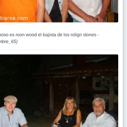
noso es roon wood el bajista de los rolign stones -
bre_65
)