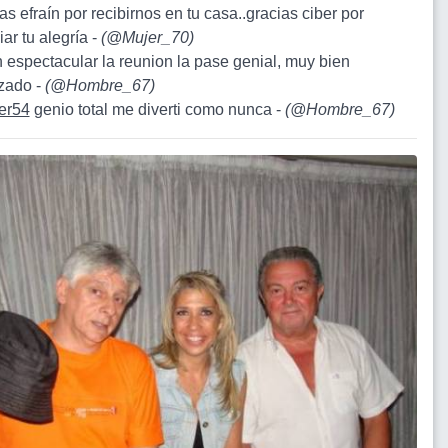
as efraín por recibirnos en tu casa..gracias ciber por
ar tu alegría -
(
@Mujer_70
)
in espectacular la reunion la pase genial, muy bien
zado -
(
@Hombre_67
)
er54
genio total me diverti como nunca -
(
@Hombre_67
)