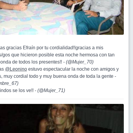
as gracias Efraín por tu cordialidad!!gracias a mis
/gos que hicieron posible esta noche hermosa con tan
onda de todos los presentes!! -
(
@Mujer_70
)
ias
@Leonino
estuvo espectacular la noche con amigos y
, muy cordial todo y muy buena onda de toda la gente -
bre_67
)
indos se los ve!! -
(
@Mujer_71
)