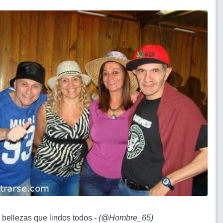
3 bellezas que lindos todos -
(
@Hombre_65
)