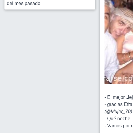
del mes pasado
- El mejor...lej
- gracias Efr
(
@Mujer_70
)
- Qué noche Te
- Vamos por m