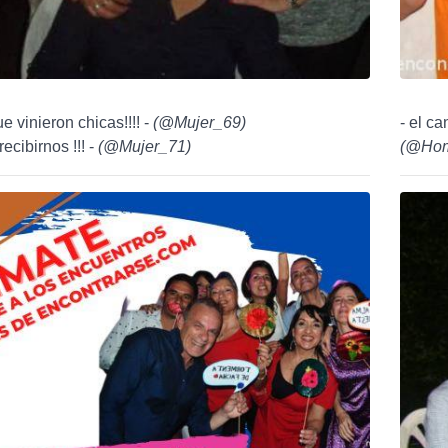
e vinieron chicas!!!! -
(
@Mujer_69
)
- el ca
recibirnos !!! -
(
@Mujer_71
)
(
@Hom