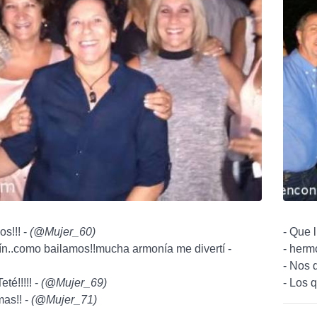
os!!! -
(
@Mujer_60
)
- Que 
aín..como bailamos!!mucha armonía me divertí -
- herm
- Nos 
té!!!!! -
(
@Mujer_69
)
- Los q
as!! -
(
@Mujer_71
)