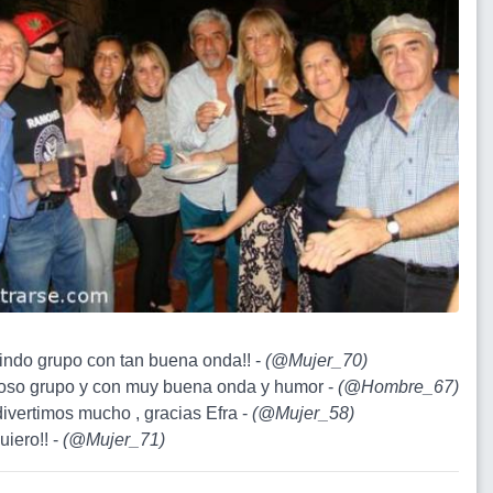
lindo grupo con tan buena onda!! -
(
@Mujer_70
)
oso grupo y con muy buena onda y humor -
(
@Hombre_67
)
divertimos mucho , gracias Efra -
(
@Mujer_58
)
uiero!! -
(
@Mujer_71
)