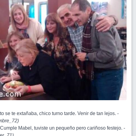
o se te extañaba, chico turno tarde. Venir de tan lejos. -
bre_72
)
z Cumple Mabel, tuviste un pequeño pero cariñoso festejo. -
er_71
)