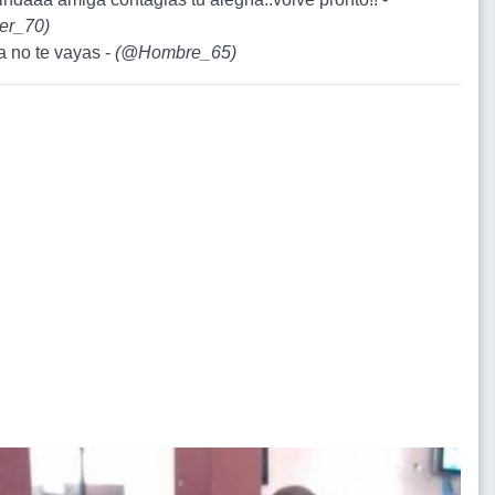
er_70
)
a no te vayas -
(
@Hombre_65
)