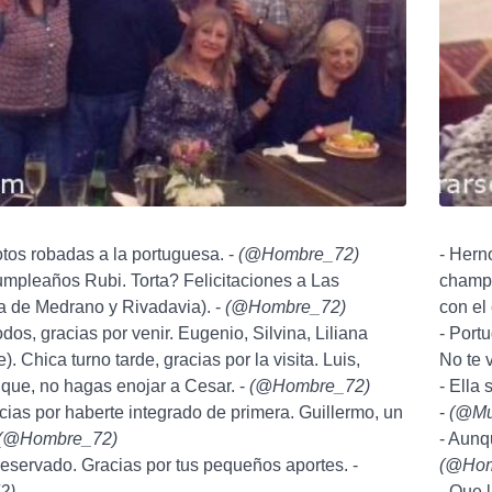
tos robadas a la portuguesa. -
(
@Hombre_72
)
- Hern
umpleaños Rubi. Torta? Felicitaciones a Las
champa
la de Medrano y Rivadavia). -
(
@Hombre_72
)
con el 
dos, gracias por venir. Eugenio, Silvina, Liliana
- Portu
). Chica turno tarde, gracias por la visita. Luis,
No te 
rique, no hagas enojar a Cesar. -
(
@Hombre_72
)
- Ella
acias por haberte integrado de primera. Guillermo, un
-
(
@Mu
(
@Hombre_72
)
- Aunq
 reservado. Gracias por tus pequeños aportes. -
(
@Hom
2
)
- Que l