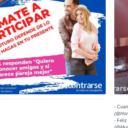
- Cuant
(
@Hom
- Feli
(
@Muj