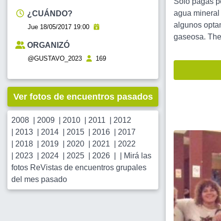
Solo pagás po
agua mineral 
¿CUÁNDO?
algunos opta
Jue 18/05/2017 19:00
gaseosa. The R
ORGANIZÓ
@GUSTAVO_2023
169
Ver fotos de encuentros pasados
2008
|
2009
|
2010
|
2011
|
2012
|
2013
|
2014
|
2015
|
2016
|
2017
|
2018
|
2019
|
2020
|
2021
|
2022
|
2023
|
2024
|
2025
|
2026
| |
Mirá las
fotos ReVistas de encuentros grupales
del mes pasado