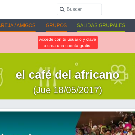
REJA / AMIGOS
GRUPOS
SALIDAS GRUPALES
Accedé con tu usuario y clave
o crea una cuenta gratis.
el café del africano
(Jue 18/05/2017)