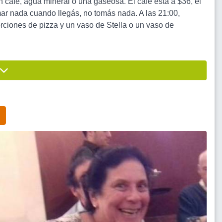
 café, agua mineral o una gaseosa. El café está a $36, el
mar nada cuando llegás, no tomás nada. A las 21:00,
iones de pizza y un vaso de Stella o un vaso de