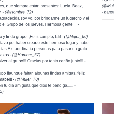
tes, que siempre están presentes: Lucia, Beaz,
(
@Muj
. -
(
@Hombre_72
)
- garot
 agradecida soy yo, por brindarme un lugarcito y el
o el Grupo de los jueves. Hermosa gente !!! -
 y lindo grupo. ¡Feliz cumple, Eli! -
(
@Mujer_66
)
tavo por haber creado este hermoso lugar y haber
tas Extraordinaria personas para pasar un grato
azos -
(
@Hombre_67
)
lver al grupo!!! Gracias por tanto cariño junto!!! -
po !!aunque faltan algunas lindas amigas..feliz
abel!! -
(
@Mujer_70
)
en tu dia amiguita que dios te bendiga...... -
5
)