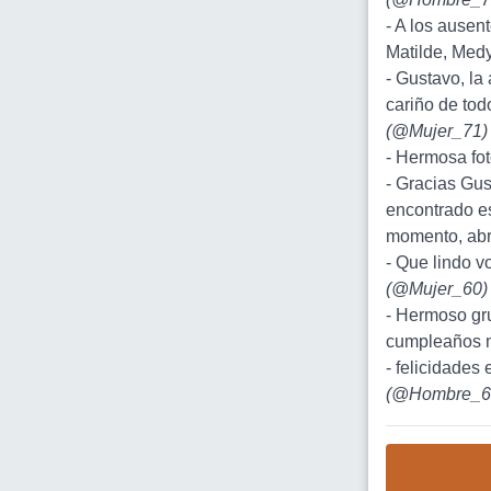
- A los ausen
Matilde, Medy
- Gustavo, la
cariño de tod
(
@Mujer_71
)
- Hermosa foto
- Gracias Gus
encontrado es
momento, abr
- Que lindo vo
(
@Mujer_60
)
- Hermoso gru
cumpleaños m
- felicidades 
(
@Hombre_6