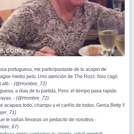
osa portuguesa, me participastaste de tu acopio de
gne medio pelo. Uno atención de The Rozz. Nos cagó
café. -
(
@Hombre_72
)
guesa, a dias de tu partida. Pero, el tiempo pasa rapido.
vayas. -
(
@Hombre_72
)
 se acapara todo, champu y el cariño de todos. Genia Betty !!
jer_71
)
ue te vallas llevaras un pedacito de nosotros -
bre_67
)
indaaa amiga contagias tu alegría..volvé pronto!! -