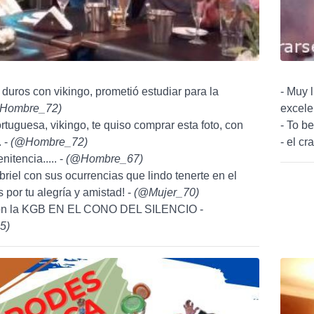
 duros con vikingo, prometió estudiar para la
- Muy 
Hombre_72
)
excelen
rtuguesa, vikingo, te quiso comprar esta foto, con
- To be
. -
(
@Hombre_72
)
- el cr
nitencia..... -
(
@Hombre_67
)
briel con sus ocurrencias que lindo tenerte en el
 por tu alegría y amistad! -
(
@Mujer_70
)
con la KGB EN EL CONO DEL SILENCIO -
5
)