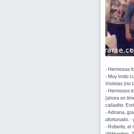
- Hermosas fo
- Muy lindo c
Violetas (no 
- Hermosos to
(ahora on time
calladito. En
- Adriana, gr
afortunado. -
- Roberto, el
(
@Hombre_7