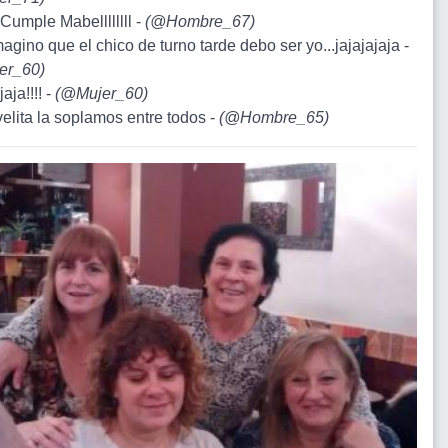
 Cumple Mabellllllll -
(
@Hombre_67
)
agino que el chico de turno tarde debo ser yo...jajajajaja -
er_60
)
jaja!!!! -
(
@Mujer_60
)
velita la soplamos entre todos -
(
@Hombre_65
)