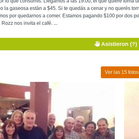
r lo que consumís. Llegamos a las 19:00, el que quiere toma un
o la gaseosa están a $45. Si te quedás a cenar y no querés to
mos por quedarnos a comer. Estamos pagando $100 por dos porc
ozz nos invita el café. ...
Asistieron (?)
Ver las 15 fotos