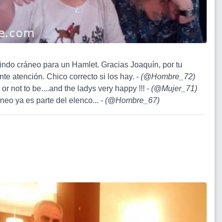
lindo cráneo para un Hamlet. Gracias Joaquín, por tu
te atención. Chico correcto si los hay. -
(
@Hombre_72
)
 or not to be....and the ladys very happy !!! -
(
@Mujer_71
)
aneo ya es parte del elenco... -
(
@Hombre_67
)