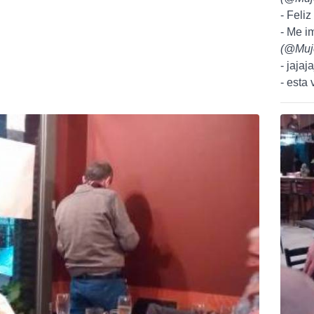
- Feliz
- Me im
(
@Muj
- jajaja
- esta 