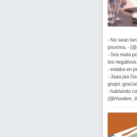
- No sean tan
proxima. -
(
@
- Sos mala po
los negativos
- estaba en pe
- Jaaa jaa Ga
grupo ;gracias
- hablando 
(
@Hombre_6