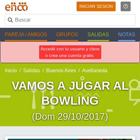
INICIAR SESION
PAREJA / AMIGOS
GRUPOS
SALIDAS
NOTAS
Accedé con tu usuario y clave
o crea una cuenta gratis.
Inicio
Salidas
Buenos Aires
Avellaneda
VAMOS A JUGAR AL
BOWLING
(Dom 29/10/2017)