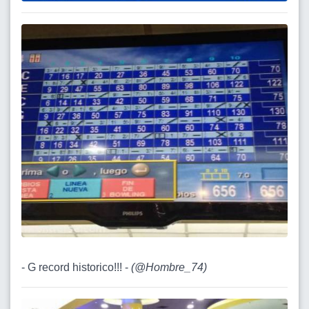
- G record historico!!! -
(
@Hombre_74
)