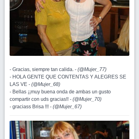
- Gracias, siempre tan calida. -
(
@Mujer_77
)
- HOLA GENTE QUE CONTENTAS Y ALEGRES SE
LAS VE -
(
@Mujer_68
)
- Bellas ¡¡muy buena onda de ambas un gusto
compartir con uds gracias!! -
(
@Mujer_70
)
- graciass Brisa !!! -
(
@Mujer_67
)