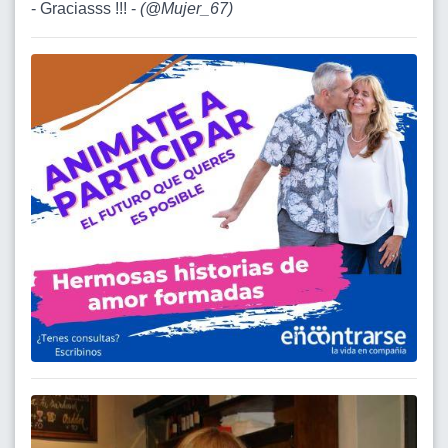
- Graciasss !!! -
(
@Mujer_67
)