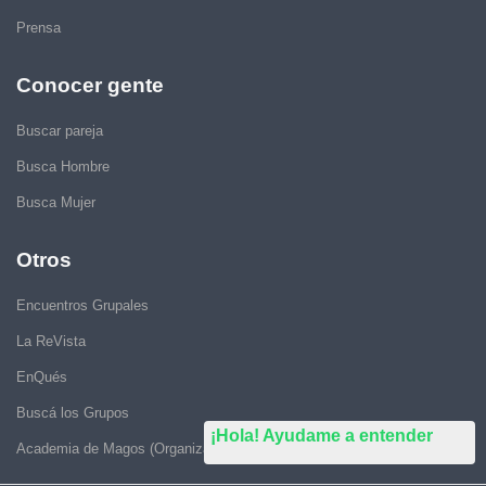
Prensa
Conocer gente
Buscar pareja
Busca Hombre
Busca Mujer
Otros
Encuentros Grupales
La ReVista
EnQués
Buscá los Grupos
¡Hola! Ayudame a entender
Academia de Magos (Organizar Encuentros)