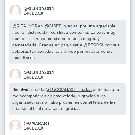
@OLINDA2014
14/01/2018
@RITA_NORA
y
@GISEE
, gracias por una agradable
noche , distendida , con linda compañia. Lo pasé muy
bonito......el mejor condimento fue la alegría y
camaraderia. Gracias en particular a
@BESOSI
por sus
palabras tan sentidas..... y brindo por muchas cenas
más. Besos
@OLINDA2014
14/01/2018
Sin olvidarme de
@LUCCIANA03....bellas
personas que
me acompañaron en esta velada. Y gracias a las
organizadoras, no hubo problemas con el tema de las
cuentas al final de la cena...gracias
@OMARART
14/01/2018