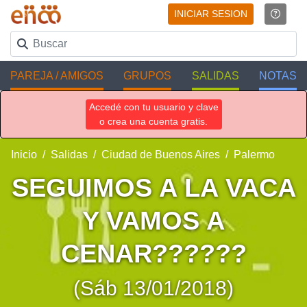
INICIAR SESION
PAREJA / AMIGOS
GRUPOS
SALIDAS
NOTAS
Accedé con tu usuario y clave
o crea una cuenta gratis.
Inicio
Salidas
Ciudad de Buenos Aires
Palermo
SEGUIMOS A LA VACA
Y VAMOS A
CENAR??????
(Sáb 13/01/2018)