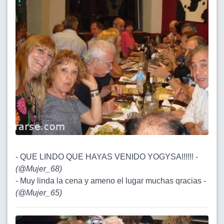
- QUE LINDO QUE HAYAS VENIDO YOGYSA!!!!!! -
(
@Mujer_68
)
- Muy linda la cena y ameno el lugar muchas qracias -
(
@Mujer_65
)