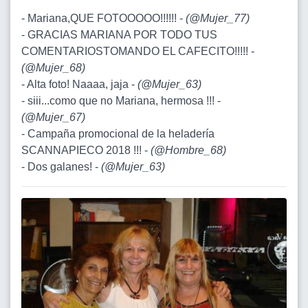
- Mariana,QUE FOTOOOOO!!!!!! -
(
@Mujer_77
)
- GRACIAS MARIANA POR TODO TUS
COMENTARIOSTOMANDO EL CAFECITO!!!!! -
(
@Mujer_68
)
- Alta foto! Naaaa, jaja -
(
@Mujer_63
)
- siii...como que no Mariana, hermosa !!! -
(
@Mujer_67
)
- Campaña promocional de la heladería
SCANNAPIECO 2018 !!! -
(
@Hombre_68
)
- Dos galanes! -
(
@Mujer_63
)