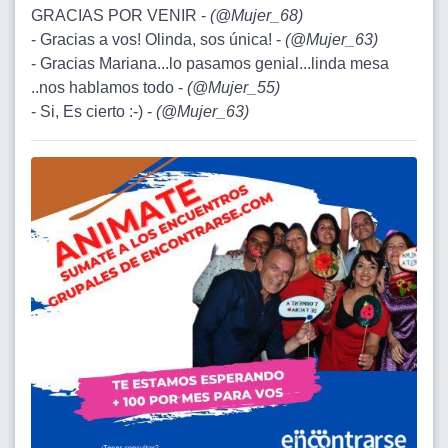
GRACIAS POR VENIR -
(
@Mujer_68
)
- Gracias a vos! Olinda, sos única! -
(
@Mujer_63
)
- Gracias Mariana...lo pasamos genial...linda mesa
..nos hablamos todo -
(
@Mujer_55
)
- Si, Es cierto :-) -
(
@Mujer_63
)