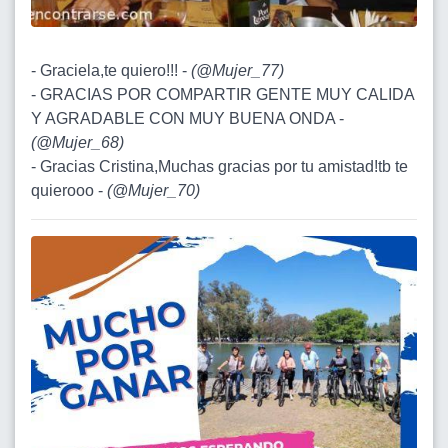
- Graciela,te quiero!!! -
(
@Mujer_77
)
- GRACIAS POR COMPARTIR GENTE MUY CALIDA
Y AGRADABLE CON MUY BUENA ONDA -
(
@Mujer_68
)
- Gracias Cristina,Muchas gracias por tu amistad!tb te
quierooo -
(
@Mujer_70
)