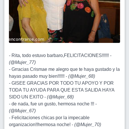
- Rita, todo estuvo barbaro,FELICITACIONES!!!!!! -
(
@Mujer_77
)
- Grracias Crismae me alegro que te haya gustado y la
hayas pasado muy bien!!!!!! -
(
@Mujer_68
)
- GISEE GRACIAS POR TODO TU APOYO Y POR
TODA TU AYUDA PARA QUE ESTA SALIDA HAYA
SIDO UN EXITO -
(
@Mujer_68
)
- de nada, fue un gusto, hermosa noche !!! -
(
@Mujer_67
)
- Felicitaciones chicas por la impecable
organizacion!!hermosa noche! -
(
@Mujer_70
)