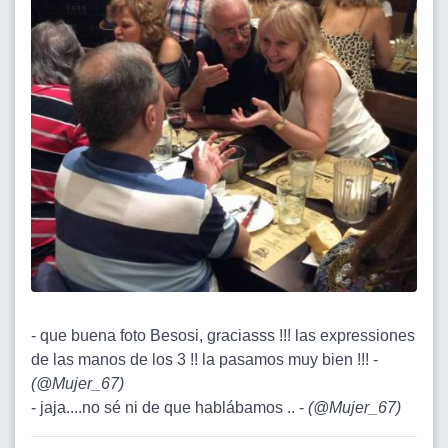
- que buena foto Besosi, graciasss !!! las expressiones
de las manos de los 3 !! la pasamos muy bien !!! -
(
@Mujer_67
)
- jaja....no sé ni de que hablábamos .. -
(
@Mujer_67
)