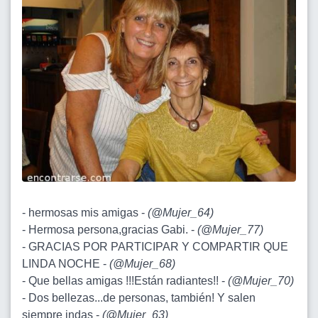
- hermosas mis amigas -
(
@Mujer_64
)
- Hermosa persona,gracias Gabi. -
(
@Mujer_77
)
- GRACIAS POR PARTICIPAR Y COMPARTIR QUE
LINDA NOCHE -
(
@Mujer_68
)
- Que bellas amigas !!!Están radiantes!! -
(
@Mujer_70
)
- Dos bellezas...de personas, también! Y salen
siempre indas -
(
@Mujer_63
)