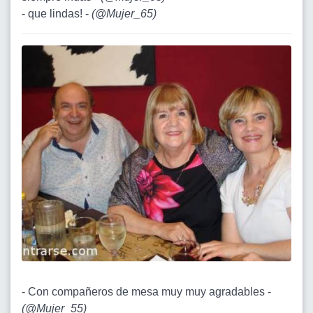
- que lindas! -
(
@Mujer_65
)
- Con compañeros de mesa muy muy agradables -
(
@Mujer_55
)