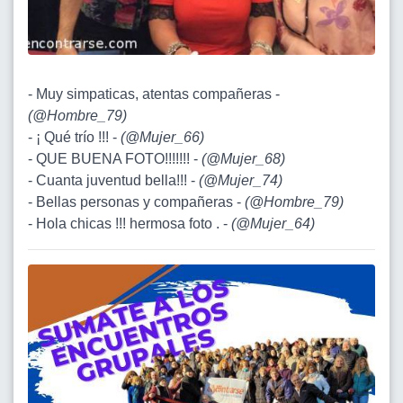
- Muy simpaticas, atentas compañeras -
(
@Hombre_79
)
- ¡ Qué trío !!! -
(
@Mujer_66
)
- QUE BUENA FOTO!!!!!!! -
(
@Mujer_68
)
- Cuanta juventud bella!!! -
(
@Mujer_74
)
- Bellas personas y compañeras -
(
@Hombre_79
)
- Hola chicas !!! hermosa foto . -
(
@Mujer_64
)