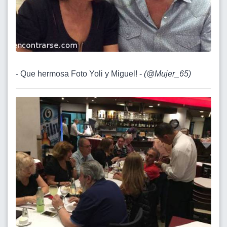
- Que hermosa Foto Yoli y Miguel! -
(
@Mujer_65
)