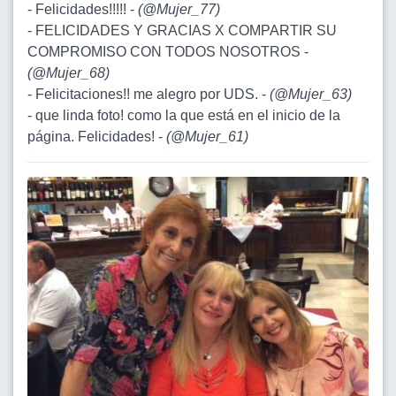
- Felicidades!!!!! -
(
@Mujer_77
)
- FELICIDADES Y GRACIAS X COMPARTIR SU
COMPROMISO CON TODOS NOSOTROS -
(
@Mujer_68
)
- Felicitaciones!! me alegro por UDS. -
(
@Mujer_63
)
- que linda foto! como la que está en el inicio de la
página. Felicidades! -
(
@Mujer_61
)