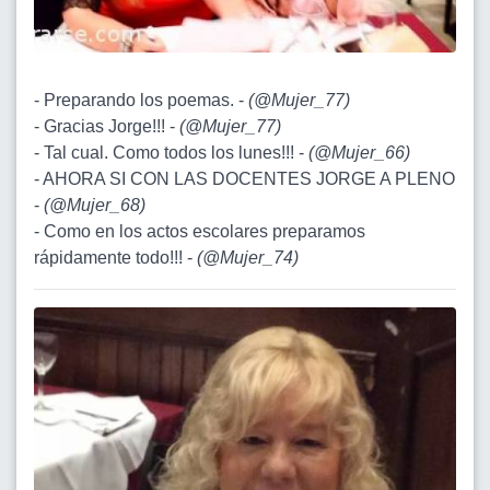
- Preparando los poemas. -
(
@Mujer_77
)
- Gracias Jorge!!! -
(
@Mujer_77
)
- Tal cual. Como todos los lunes!!! -
(
@Mujer_66
)
- AHORA SI CON LAS DOCENTES JORGE A PLENO
-
(
@Mujer_68
)
- Como en los actos escolares preparamos
rápidamente todo!!! -
(
@Mujer_74
)