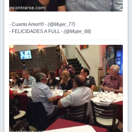
- Cuanto Amor!!!! -
(
@Mujer_77
)
- FELICIDADES A FULL -
(
@Mujer_68
)