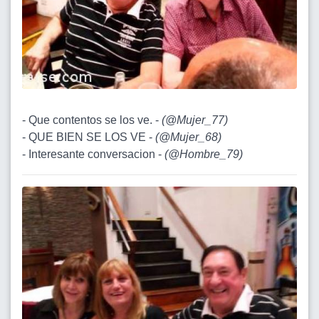
- Que contentos se los ve. -
(
@Mujer_77
)
- QUE BIEN SE LOS VE -
(
@Mujer_68
)
- Interesante conversacion -
(
@Hombre_79
)