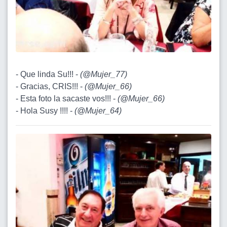
- Que linda Su!!! -
(
@Mujer_77
)
- Gracias, CRIS!!! -
(
@Mujer_66
)
- Esta foto la sacaste vos!!! -
(
@Mujer_66
)
- Hola Susy !!!! -
(
@Mujer_64
)