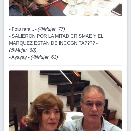
- Foto rara... -
(
@Mujer_77
)
- SALIERON POR LA MITAD CRISMAE Y EL
MARQUEZ ESTAN DE INCOGNITA???? -
(
@Mujer_68
)
- Ayayay -
(
@Mujer_63
)