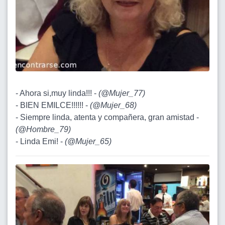
- Ahora si,muy linda!!! -
(
@Mujer_77
)
- BIEN EMILCE!!!!!! -
(
@Mujer_68
)
- Siempre linda, atenta y compañera, gran amistad -
(
@Hombre_79
)
- Linda Emi! -
(
@Mujer_65
)