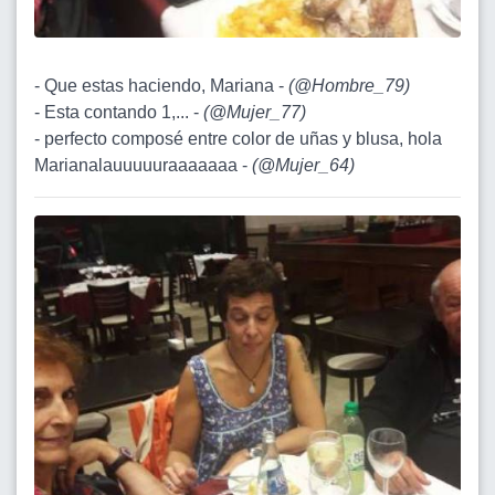
- Que estas haciendo, Mariana -
(
@Hombre_79
)
- Esta contando 1,... -
(
@Mujer_77
)
- perfecto composé entre color de uñas y blusa, hola
Marianalauuuuuraaaaaaa -
(
@Mujer_64
)