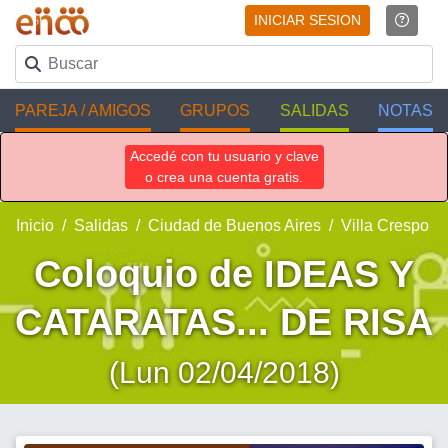
INICIAR SESION
PAREJA / AMIGOS
GRUPOS
SALIDAS
NOTAS
Accedé con tu usuario y clave
o crea una cuenta gratis.
Inicio
Salidas
Ciudad de Buenos Aires
Villa Crespo
Coloquio de IDEAS Y
CATARATAS... DE RISA
(Lun 02/04/2018)