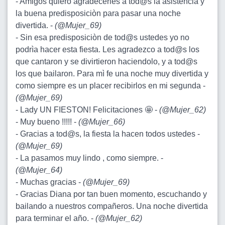
- Amigos quiero agradecerles a tod@s la asistencia y
la buena predisposiciòn para pasar una noche
divertida. -
(
@Mujer_69
)
- Sin esa predisposiciòn de tod@s ustedes yo no
podrìa hacer esta fiesta. Les agradezco a tod@s los
que cantaron y se divirtieron haciendolo, y a tod@s
los que bailaron. Para mì fe una noche muy divertida y
como siempre es un placer recibirlos en mi segunda -
(
@Mujer_69
)
- Lady UN FIESTON! Felicitaciones 🤩 -
(
@Mujer_62
)
- Muy bueno !!!!! -
(
@Mujer_66
)
- Gracias a tod@s, la fiesta la hacen todos ustedes -
(
@Mujer_69
)
- La pasamos muy lindo , como siempre. -
(
@Mujer_64
)
- Muchas gracias -
(
@Mujer_69
)
- Gracias Diana por tan buen momento, escuchando y
bailando a nuestros compañeros. Una noche divertida
para terminar el año. -
(
@Mujer_62
)