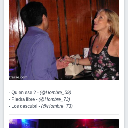
- Quien ese ? -
(
@Hombre_59
)
- Piedra libre -
(
@Hombre_73
)
- Los descubri -
(
@Hombre_73
)