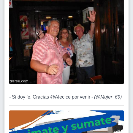
- Si doy fe. Gracias
@Alecice
por venir -
(
@Mujer_69
)