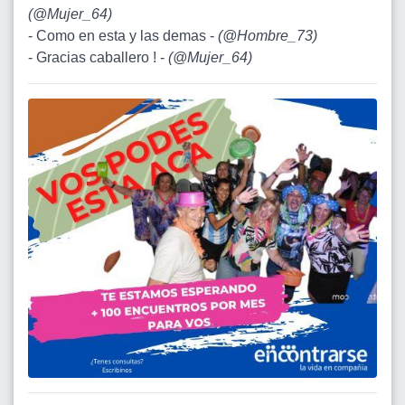
(
@Mujer_64
)
- Como en esta y las demas -
(
@Hombre_73
)
- Gracias caballero ! -
(
@Mujer_64
)