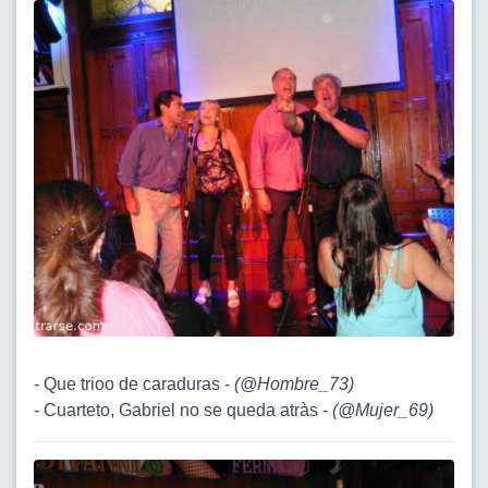
- Que trioo de caraduras -
(
@Hombre_73
)
- Cuarteto, Gabriel no se queda atràs -
(
@Mujer_69
)