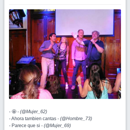
- 🤩 -
(
@Mujer_62
)
- Ahora tambien cantas -
(
@Hombre_73
)
- Parece que si -
(
@Mujer_69
)