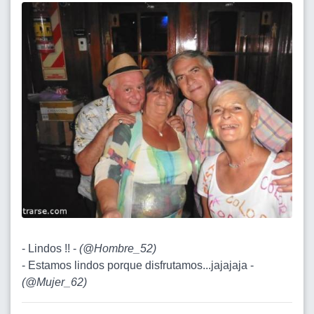
- Lindos !! -
(
@Hombre_52
)
- Estamos lindos porque disfrutamos...jajajaja -
(
@Mujer_62
)