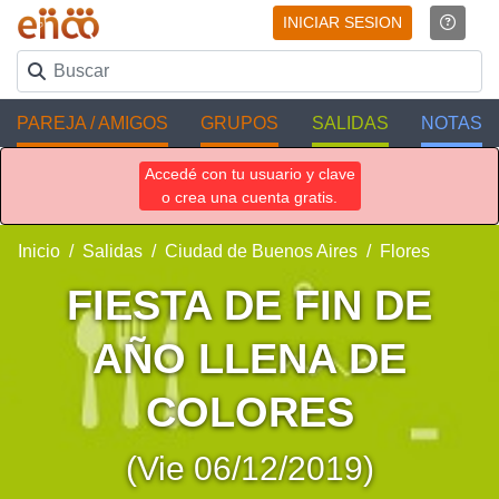
INICIAR SESION
PAREJA / AMIGOS
GRUPOS
SALIDAS
NOTAS
Accedé con tu usuario y clave
o crea una cuenta gratis.
Inicio
Salidas
Ciudad de Buenos Aires
Flores
FIESTA DE FIN DE
AÑO LLENA DE
COLORES
(Vie 06/12/2019)