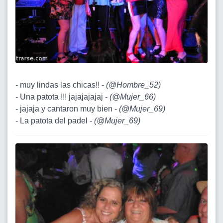
- muy lindas las chicas!! -
(
@Hombre_52
)
- Una patota !!! jajajajajaj -
(
@Mujer_66
)
- jajaja y cantaron muy bien -
(
@Mujer_69
)
- La patota del padel -
(
@Mujer_69
)