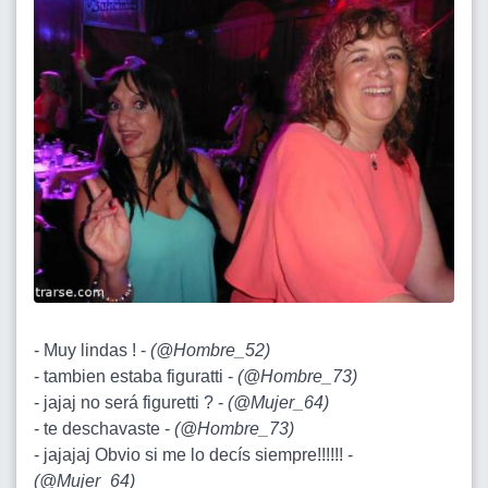
- Muy lindas ! -
(
@Hombre_52
)
- tambien estaba figuratti -
(
@Hombre_73
)
- jajaj no será figuretti ? -
(
@Mujer_64
)
- te deschavaste -
(
@Hombre_73
)
- jajajaj Obvio si me lo decís siempre!!!!!! -
(
@Mujer_64
)