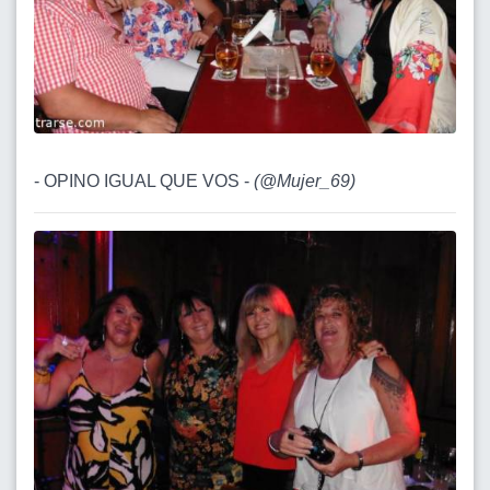
- OPINO IGUAL QUE VOS -
(
@Mujer_69
)