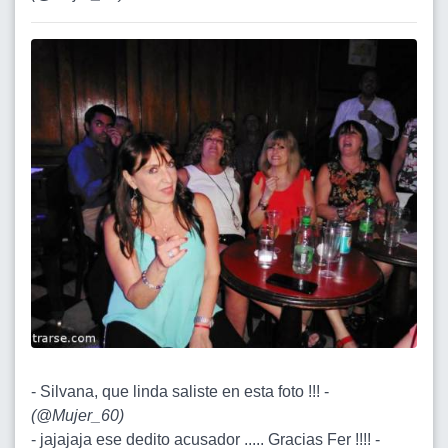
- Silvana, que linda saliste en esta foto !!! -
(
@Mujer_60
)
- jajajaja ese dedito acusador ..... Gracias Fer !!!! -