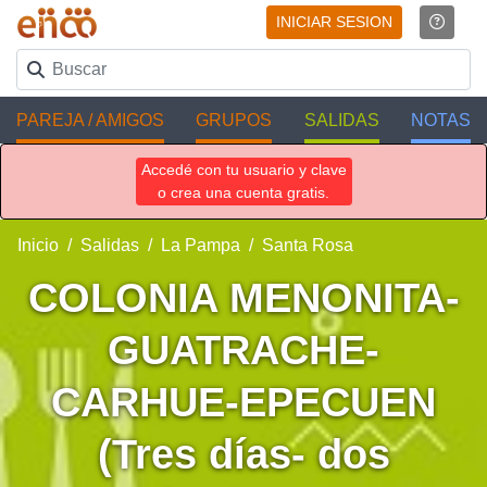
INICIAR SESION
PAREJA / AMIGOS
GRUPOS
SALIDAS
NOTAS
Accedé con tu usuario y clave
o crea una cuenta gratis.
Inicio
Salidas
La Pampa
Santa Rosa
COLONIA MENONITA-
GUATRACHE-
CARHUE-EPECUEN
(Tres días- dos