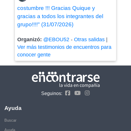
costumbre !!! Gracias Quique y
gracias a todos los integrantes del
grupo!!!!" (31/07/2026)
Organizó:
@EBOU52
-
Otras salidas
|
Ver más testimonios de encuentros para
conocer gente
Seguinos:
Ayuda
Buscar
Ayuda