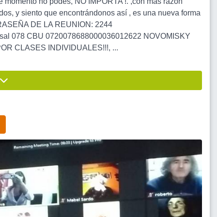
 este momento no podes, NO IMPORTA !. ,con más razón
os, y siento que encontrándonos así , es una nueva forma
 CONTRASEÑA DE LA REUNION: 2244
cursal 078 CBU 0720078688000036012622 NOVOMISKY
CLASES INDIVIDUALES!!!, ...