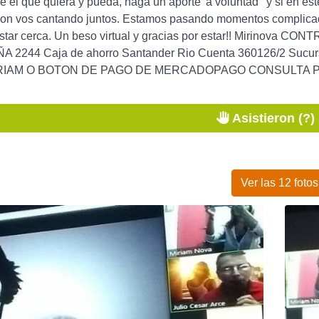
e el que quiera y pueda, haga un aporte 'a voluntad ' y si en
 con vos cantando juntos. Estamos pasando momentos complicad
estar cerca. Un beso virtual y gracias por estar!! Mirinova
2244 Caja de ahorro Santander Rio Cuenta 360126/2 Su
IAM O BOTON DE PAGO DE MERCADOPAGO CONSULTA POR 
Asistieron (?)
Ver las 12 fotos