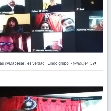
ias
@Mabesar
, es verdad!! Lindo grupo! -
(
@Mujer_59
)