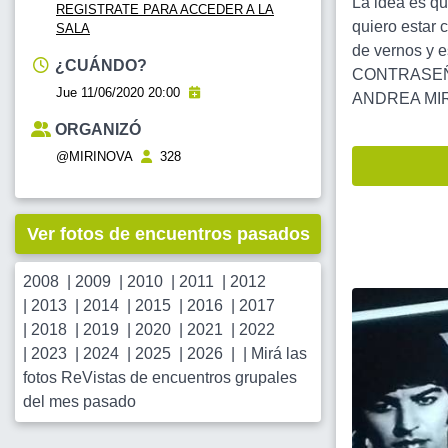
La idea es qu
REGISTRATE PARA ACCEDER A LA
quiero estar
SALA
de vernos y 
¿CUÁNDO?
CONTRASEÑA 
Jue 11/06/2020 20:00
ANDREA MIR
ORGANIZÓ
@MIRINOVA
328
Ver fotos de encuentros pasados
2008
|
2009
|
2010
|
2011
|
2012
|
2013
|
2014
|
2015
|
2016
|
2017
|
2018
|
2019
|
2020
|
2021
|
2022
|
2023
|
2024
|
2025
|
2026
| |
Mirá las
fotos ReVistas de encuentros grupales
del mes pasado