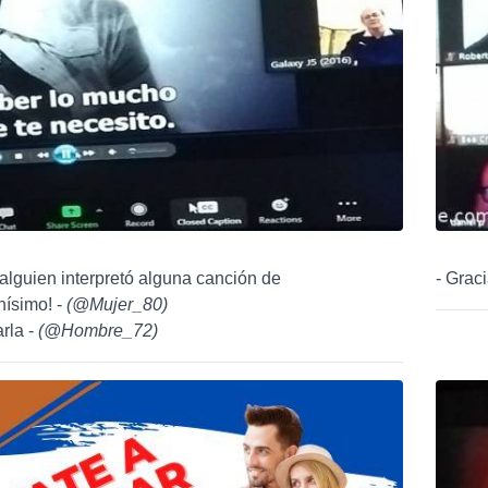
alguien interpretó alguna canción de
- Grac
nísimo! -
(
@Mujer_80
)
arla -
(
@Hombre_72
)