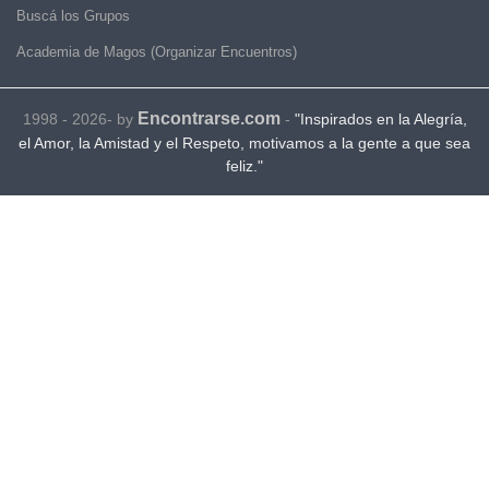
Buscá los Grupos
Academia de Magos (Organizar Encuentros)
Encontrarse.com
1998 - 2026- by
-
"Inspirados en la Alegría,
el Amor, la Amistad y el Respeto, motivamos a la gente a que sea
feliz."