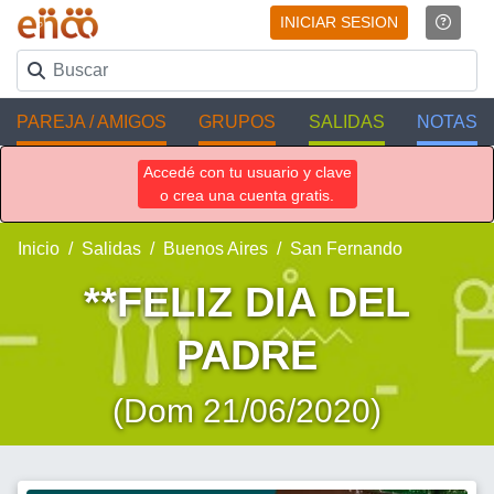
INICIAR SESION
PAREJA / AMIGOS
GRUPOS
SALIDAS
NOTAS
Accedé con tu usuario y clave
o crea una cuenta gratis.
Inicio
Salidas
Buenos Aires
San Fernando
**FELIZ DIA DEL
PADRE
(Dom 21/06/2020)