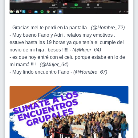
- Gracias mel te perdi en la pantalla -
(
@Hombre_72
)
- Muy bueno Fano y Adri , relatos muy emotivos ,
estuve hasta las 19 horas ya que tenía el cumple del
novio de mi hija . besos !!!!! -
(
@Mujer_64
)
- es que hoy entrè con el celu porque estaba en lo de
mi mamá !!!! -
(
@Mujer_64
)
- Muy lindo encuentro Fano -
(
@Hombre_67
)