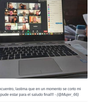
ncuentro, lastima que en un momento se corto mi
 pude estar para el saludo final!!! -
(
@Mujer_66
)