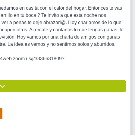
uedamos en casita con el calor del hogar. Entonces te vas
arrillo en tu boca ? Te invito a que esta noche nos
 a ver a penas te deje abrazarl@. Hoy charlamos de lo que
upen otros. Acercate y contanos lo que tengas ganas, te
televisión. Hoy vamos por una charla de amigos con ganas
. La idea es vernos y no sentirnos solos y aburridos.
web.zoom.us/j/3336631809?