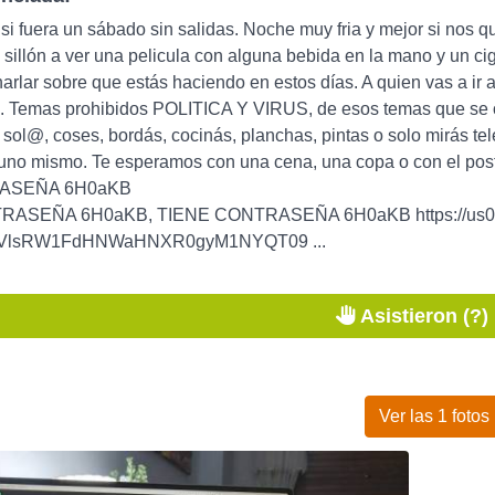
i fuera un sábado sin salidas. Noche muy fria y mejor si nos q
l sillón a ver una pelicula con alguna bebida en la mano y un cig
arlar sobre que estás haciendo en estos días. A quien vas a ir
. Temas prohibidos POLITICA Y VIRUS, de esos temas que se oc
s sol@, coses, bordás, cocinás, planchas, pintas o solo mirás 
uno mismo. Te esperamos con una cena, una copa o con el postre
ASEÑA 6H0aKB
RASEÑA 6H0aKB, TIENE CONTRASEÑA 6H0aKB https://us04
VlsRW1FdHNWaHNXR0gyM1NYQT09 ...
Asistieron (?)
Ver las 1 fotos