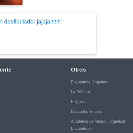
esfibrilador jajaja!!!!!!!"
ente
Otros
Encuentros Grupales
La ReVista
EnQués
Buscá los Grupos
Academia de Magos (Organizar
Encuentros)