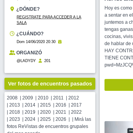
Hoy es como s
¿DÓNDE?
a sentar en e
REGISTRATE PARA ACCEDER A LA
juntemos a ch
SALA
tengas ganas
¿CUÁNDO?
cocinas, vivi
Dom 14/06/2020 20:30
de hablar de 
HAY CONTR
ORGANIZÓ
TIENE CONT
@LADYDY
201
pwd=MzJCQ
Ver fotos de encuentros pasados
2008
|
2009
|
2010
|
2011
|
2012
|
2013
|
2014
|
2015
|
2016
|
2017
|
2018
|
2019
|
2020
|
2021
|
2022
|
2023
|
2024
|
2025
|
2026
| |
Mirá las
fotos ReVistas de encuentros grupales