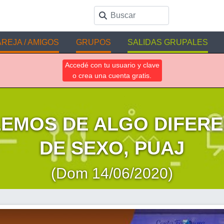
REJA / AMIGOS
GRUPOS
SALIDAS GRUPALES
Accedé con tu usuario y clave
o crea una cuenta gratis.
EMOS DE ALGO DIFERE
DE SEXO, PUAJ
(Dom 14/06/2020)