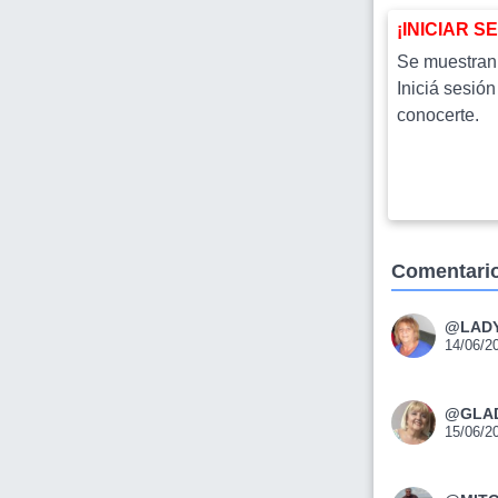
¡INICIAR S
Se muestran l
Iniciá sesión
conocerte.
Comentari
@LAD
14/06/2
@GLA
15/06/2