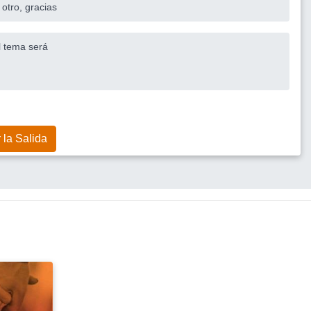
 otro, gracias
El tema será
 la Salida