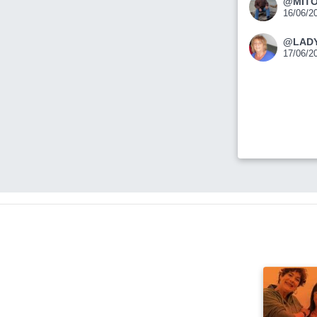
@MITO
16/06/2
@LAD
17/06/2