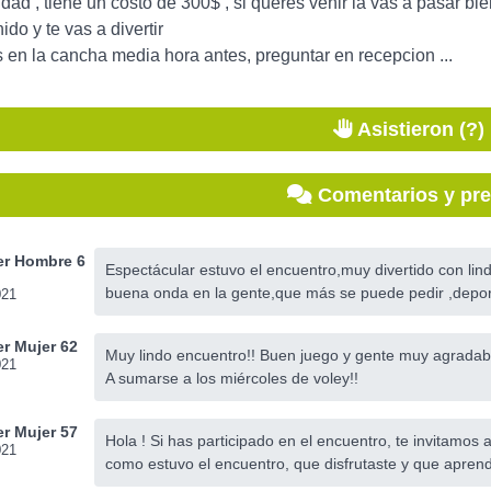
vidad , tiene un costo de 300$ , si querés venir la vas a pasar 
do y te vas a divertir
en la cancha media hora antes, preguntar en recepcion ...
Asistieron (?)
Comentarios y pr
r Hombre 6
Espectácular estuvo el encuentro,muy divertido con lin
buena onda en la gente,que más se puede pedir ,depor
021
r Mujer 62
Muy lindo encuentro!! Buen juego y gente muy agradab
021
A sumarse a los miércoles de voley!!
r Mujer 57
Hola ! Si has participado en el encuentro, te invitamos 
021
como estuvo el encuentro, que disfrutaste y que aprend