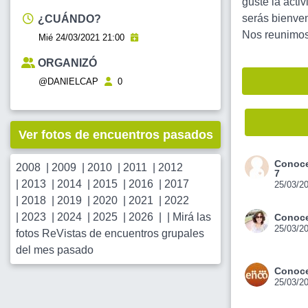
guste la acti
serás bienveni
¿CUÁNDO?
Nos reunimos 
Mié 24/03/2021 21:00
ORGANIZÓ
@DANIELCAP
0
Ver fotos de encuentros pasados
Conoce
2008
|
2009
|
2010
|
2011
|
2012
7
|
2013
|
2014
|
2015
|
2016
|
2017
25/03/2
|
2018
|
2019
|
2020
|
2021
|
2022
|
2023
|
2024
|
2025
|
2026
| |
Mirá las
Conoce
25/03/2
fotos ReVistas de encuentros grupales
del mes pasado
Conoce
25/03/2