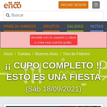
INICIAR SESION
PAREJA / AMIGOS
GRUPOS
SALIDAS
NOTAS
Accedé con tu usuario y clave
o crea una cuenta gratis.
Inicio
Salidas
Buenos Aires
Tres de Febrero
¡¡ CUPO COMPLETO !!
ESTO ES UNA FIESTA
(Sáb 18/09/2021)