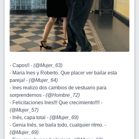
- Capos!! -
(
@Mujer_63
)
- Maria Ines y Roberto. Que placer ver bailar esta
pareja! -
(
@Mujer_64
)
- Ines realizo dos cambios de vestuario para
sorprendernos -
(
@Hombre_72
)
- Felicitaciones Ines!!! Que crecimiento!!!! -
(
@Mujer_57
)
- Inés, capa total -
(
@Mujer_69
)
- Genia Inés, se baila todo, cualquier ritmo. -
(
@Mujer_69
)