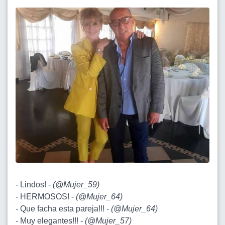
- Lindos! -
(
@Mujer_59
)
- HERMOSOS! -
(
@Mujer_64
)
- Que facha esta pareja!!! -
(
@Mujer_64
)
- Muy elegantes!!! -
(
@Mujer_57
)