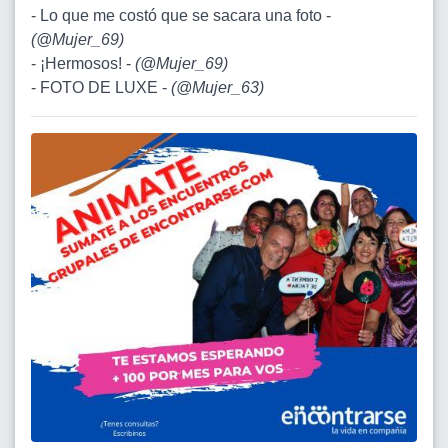
- Lo que me costó que se sacara una foto -
(
@Mujer_69
)
- ¡Hermosos! -
(
@Mujer_69
)
- FOTO DE LUXE -
(
@Mujer_63
)