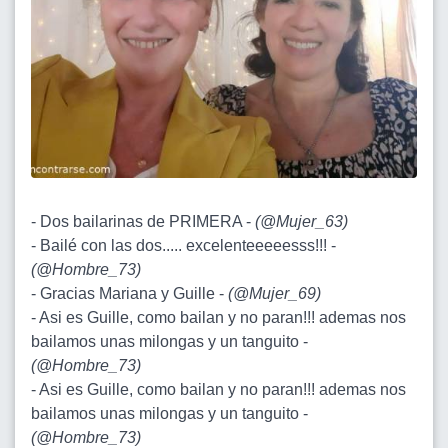
- Dos bailarinas de PRIMERA -
(
@Mujer_63
)
- Bailé con las dos..... excelenteeeeesss!!! -
(
@Hombre_73
)
- Gracias Mariana y Guille -
(
@Mujer_69
)
- Asi es Guille, como bailan y no paran!!! ademas nos
bailamos unas milongas y un tanguito -
(
@Hombre_73
)
- Asi es Guille, como bailan y no paran!!! ademas nos
bailamos unas milongas y un tanguito -
(
@Hombre_73
)