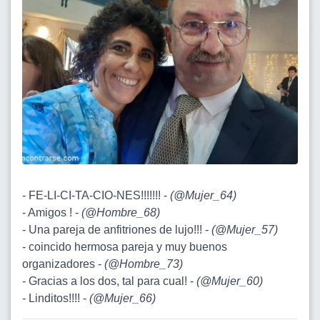
- FE-LI-CI-TA-CIO-NES!!!!!!! -
(
@Mujer_64
)
- Amigos ! -
(
@Hombre_68
)
- Una pareja de anfitriones de lujo!!! -
(
@Mujer_57
)
- coincido hermosa pareja y muy buenos
organizadores -
(
@Hombre_73
)
- Gracias a los dos, tal para cual! -
(
@Mujer_60
)
- Linditos!!!! -
(
@Mujer_66
)