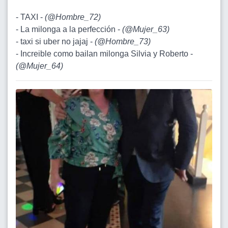
- TAXI -
(
@Hombre_72
)
- La milonga a la perfección -
(
@Mujer_63
)
- taxi si uber no jajaj -
(
@Hombre_73
)
- Increible como bailan milonga Silvia y Roberto -
(
@Mujer_64
)