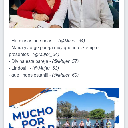
- Hermosas personas ! -
(
@Mujer_64
)
- Maria y Jorge pareja muy querida. Siempre
presentes -
(
@Mujer_64
)
- Divina esta pareja -
(
@Mujer_57
)
- Lindos!!! -
(
@Mujer_63
)
- que lindos estan!!! -
(
@Mujer_60
)