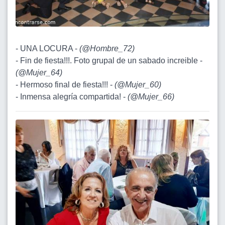
- UNA LOCURA -
(
@Hombre_72
)
- Fin de fiesta!!!. Foto grupal de un sabado increible -
(
@Mujer_64
)
- Hermoso final de fiesta!!! -
(
@Mujer_60
)
- Inmensa alegría compartida! -
(
@Mujer_66
)