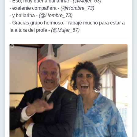
- Eso, muy buena bailarina! -
(
@Mujer_63
)
- exelente compañera -
(
@Hombre_73
)
- y bailarina -
(
@Hombre_73
)
- Gracias grupo hermoso. Trabajé mucho para estar a
la altura del profe -
(
@Mujer_67
)