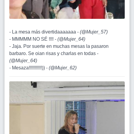
- La mesa más divertidaaaaaaa -
(
@Mujer_57
)
- MMMMM NO SÉ !!!! -
(
@Mujer_64
)
- Jaja. Por suerte en muchas mesas la pasaron
barbaro. Se oian risas y charlas en todas -
(
@Mujer_64
)
- Mesaza!!!!!!!!!!!)) -
(
@Mujer_62
)