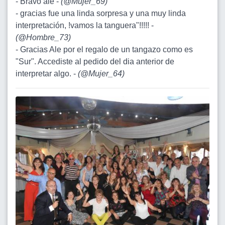
- Bravo ale -
(
@Mujer_69
)
- gracias fue una linda sorpresa y una muy linda
interpretación, !vamos la tanguera"!!!!! -
(
@Hombre_73
)
- Gracias Ale por el regalo de un tangazo como es
"Sur". Accediste al pedido del dia anterior de
interpretar algo. -
(
@Mujer_64
)