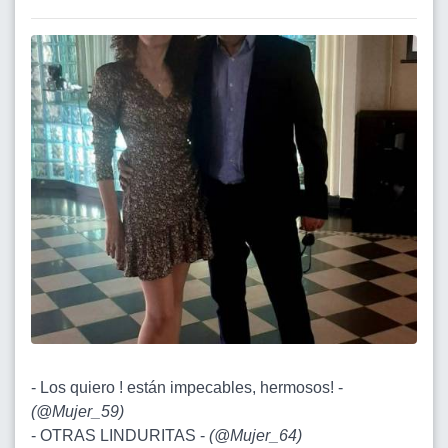
- Los quiero ! están impecables, hermosos! -
(
@Mujer_59
)
- OTRAS LINDURITAS -
(
@Mujer_64
)