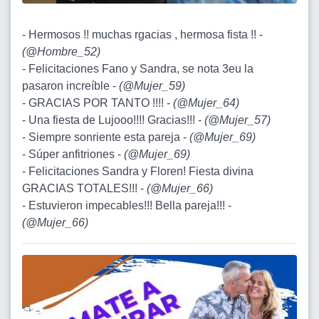
- Hermosos !! muchas rgacias , hermosa fista !! -
(
@Hombre_52
)
- Felicitaciones Fano y Sandra, se nota 3eu la
pasaron increíble -
(
@Mujer_59
)
- GRACIAS POR TANTO !!!! -
(
@Mujer_64
)
- Una fiesta de Lujooo!!!! Gracias!!! -
(
@Mujer_57
)
- Siempre sonriente esta pareja -
(
@Mujer_69
)
- Súper anfitriones -
(
@Mujer_69
)
- Felicitaciones Sandra y Floren! Fiesta divina
GRACIAS TOTALES!!! -
(
@Mujer_66
)
- Estuvieron impecables!!! Bella pareja!!! -
(
@Mujer_66
)