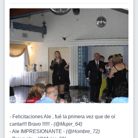
- Felicitaciones Ale , fué la primera vez que de oí
cantar!!! Bravo !!!!!! -
(
@Mujer_64
)
- Ale IMPRESIONANTE -
(
@Hombre_72
)