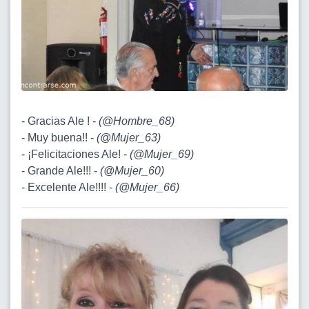
- Gracias Ale ! -
(
@Hombre_68
)
- Muy buena!! -
(
@Mujer_63
)
- ¡Felicitaciones Ale! -
(
@Mujer_69
)
- Grande Ale!!! -
(
@Mujer_60
)
- Excelente Ale!!!! -
(
@Mujer_66
)