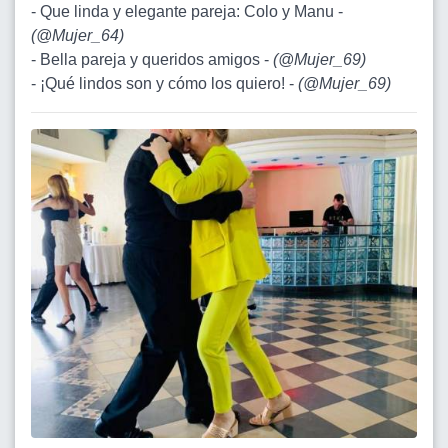
- Que linda y elegante pareja: Colo y Manu -
(
@Mujer_64
)
- Bella pareja y queridos amigos -
(
@Mujer_69
)
- ¡Qué lindos son y cómo los quiero! -
(
@Mujer_69
)