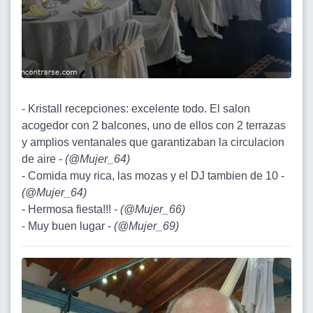
- Kristall recepciones: excelente todo. El salon
acogedor con 2 balcones, uno de ellos con 2 terrazas
y amplios ventanales que garantizaban la circulacion
de aire -
(
@Mujer_64
)
- Comida muy rica, las mozas y el DJ tambien de 10 -
(
@Mujer_64
)
- Hermosa fiesta!!! -
(
@Mujer_66
)
- Muy buen lugar -
(
@Mujer_69
)