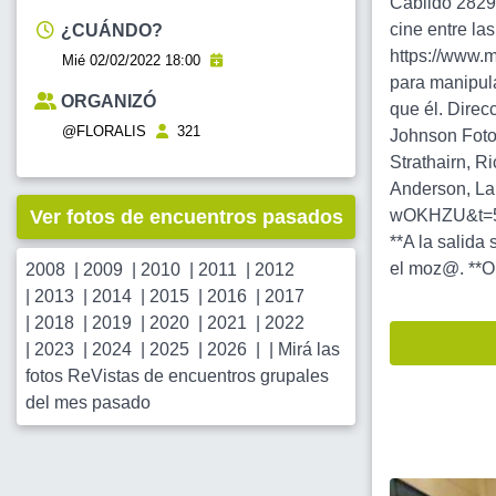
Cabildo 2829
cine entre l
¿CUÁNDO?
https://www.m
Mié 02/02/2022 18:00
para manipula
ORGANIZÓ
que él. Direc
@FLORALIS
321
Johnson Fotog
Strathairn, R
Anderson, La
Ver fotos de encuentros pasados
wOKHZU&t=
**A la salida
el moz@. **Org
2008
|
2009
|
2010
|
2011
|
2012
|
2013
|
2014
|
2015
|
2016
|
2017
|
2018
|
2019
|
2020
|
2021
|
2022
|
2023
|
2024
|
2025
|
2026
| |
Mirá las
fotos ReVistas de encuentros grupales
del mes pasado