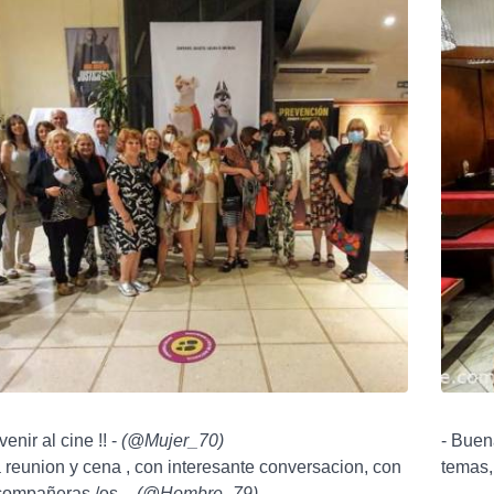
venir al cine !! -
(
@Mujer_70
)
- Buen
ia reunion y cena , con interesante conversacion, con
temas, 
compañeras./os. -
(
@Hombre_79
)