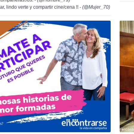
r, lindo verte y compartir cine/cena !! -
(
@Mujer_70
)