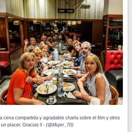
a cena compartida y agradable charla sobre el film y otros
un placer. Gracias !! -
(
@Mujer_70
)