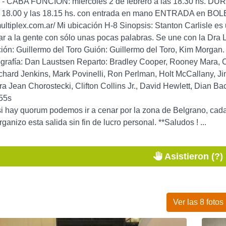
 - CABA FUNCIÓN: miércoles 2 de febrero a las 18.30 hs. D
as 18.00 y las 18.15 hs. con entrada en mano ENTRADA en B
ultiplex.com.ar/ Mi ubicación H-8 Sinopsis: Stanton Carlisle es
r a la gente con sólo unas pocas palabras. Se une con la Dra Lil
ción: Guillermo del Toro Guión: Guillermo del Toro, Kim Morga
rafía: Dan Laustsen Reparto: Bradley Cooper, Rooney Mara, Ca
ichard Jenkins, Mark Povinelli, Ron Perlman, Holt McCallany, 
ra Jean Chorostecki, Clifton Collins Jr., David Hewlett, Dia
55s
 si hay quorum podemos ir a cenar por la zona de Belgrano, c
anizo esta salida sin fin de lucro personal. **Saludos ! ...
Asistieron (?)
Ver las 8 fotos