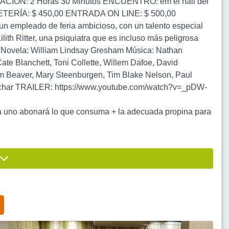
URACIÓN: 2 Horas 30 Minutos ENCUENTRO: em el hall del
OLETERÍA: $ 450,00 ENTRADA ON LINE: $ 500,00
 un empleado de feria ambicioso, con un talento especial
ith Ritter, una psiquiatra que es incluso más peligrosa
n. Novela: William Lindsay Gresham Música: Nathan
te Blanchett, Toni Collette, Willem Dafoe, David
Jim Beaver, Mary Steenburgen, Tim Blake Nelson, Paul
n Bachar TRAILER: https://www.youtube.com/watch?v=_pDW-
ada uno abonará lo que consuma + la adecuada propina para