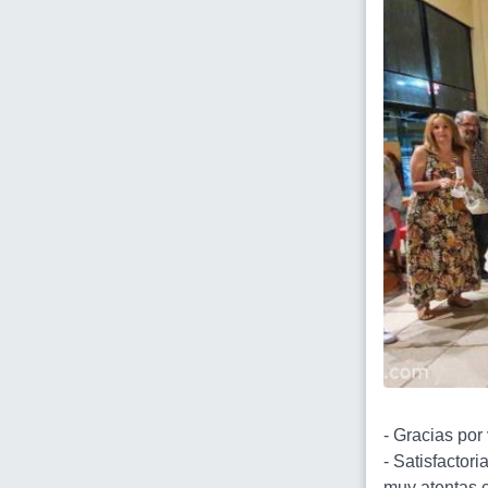
- Gracias por 
- Satisfactor
muy atentas 