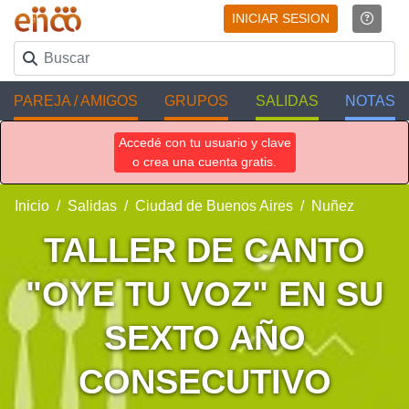
INICIAR SESION
PAREJA / AMIGOS
GRUPOS
SALIDAS
NOTAS
Accedé con tu usuario y clave
o crea una cuenta gratis.
Inicio
Salidas
Ciudad de Buenos Aires
Nuñez
TALLER DE CANTO
"OYE TU VOZ" EN SU
SEXTO AÑO
CONSECUTIVO