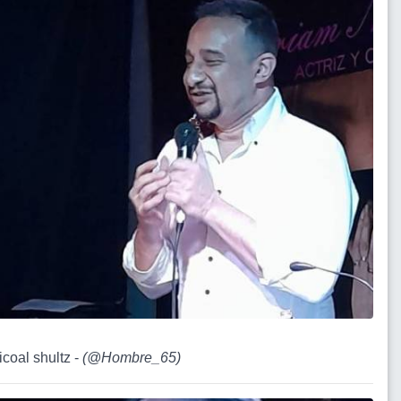
ficoal shultz -
(
@Hombre_65
)