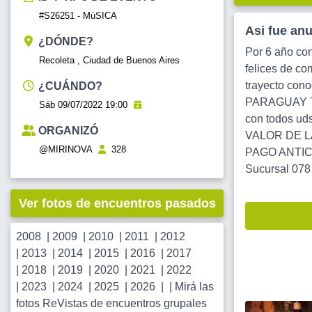
#S26251 - MúSICA
Asi fue an
¿DÓNDE?
Por 6 año con
Recoleta , Ciudad de Buenos Aires
felices de co
trayecto con
¿CUÁNDO?
PARAGUAY 779
Sáb 09/07/2022 19:00
con todos u
ORGANIZÓ
VALOR DE LA 
@MIRINOVA
328
PAGO ANTICI
Sucursal 07
Ver fotos de encuentros pasados
2008
|
2009
|
2010
|
2011
|
2012
|
2013
|
2014
|
2015
|
2016
|
2017
|
2018
|
2019
|
2020
|
2021
|
2022
|
2023
|
2024
|
2025
|
2026
| |
Mirá las
fotos ReVistas de encuentros grupales