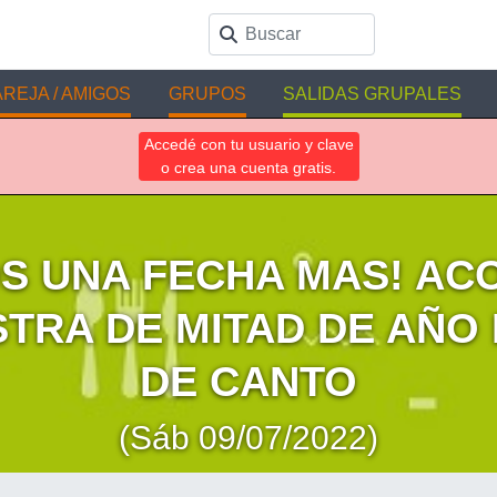
REJA / AMIGOS
GRUPOS
SALIDAS GRUPALES
Accedé con tu usuario y clave
o crea una cuenta gratis.
 UNA FECHA MAS! A
TRA DE MITAD DE AÑO
DE CANTO
(Sáb 09/07/2022)