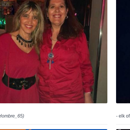
ombre_65
)
- elk o