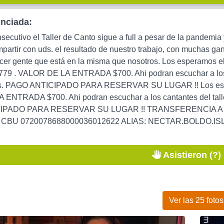
unciada:
secutivo el Taller de Canto sigue a full a pesar de la pandemia
mpartir con uds. el resultado de nuestro trabajo, con muchas gan
ocer gente que está en la misma que nosotros. Los esperamo
 . VALOR DE LA ENTRADA $700. Ahi podran escuchar a los ca
ds. PAGO ANTICIPADO PARA RESERVAR SU LUGAR !! Los es
ENTRADA $700. Ahi podran escuchar a los cantantes del talle
PADO PARA RESERVAR SU LUGAR !! TRANSFERENCIA A MI CB
8 CBU 0720078688000036012622 ALIAS: NECTAR.BOLDO.ISLA Av
Asistieron (?)
Ver las 25 fotos