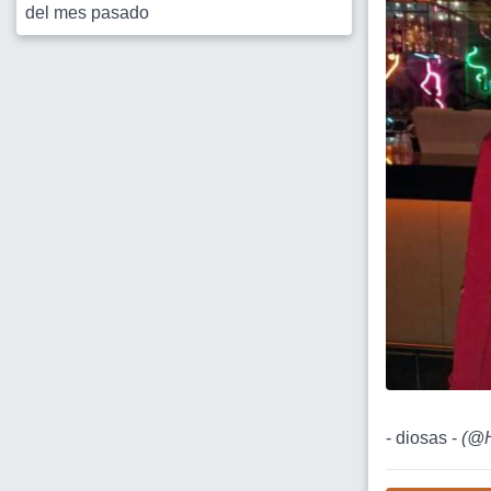
del mes pasado
- diosas -
(
@H