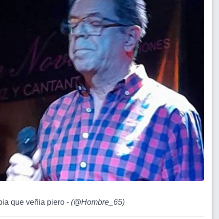
bia que veñia piero -
(
@Hombre_65
)