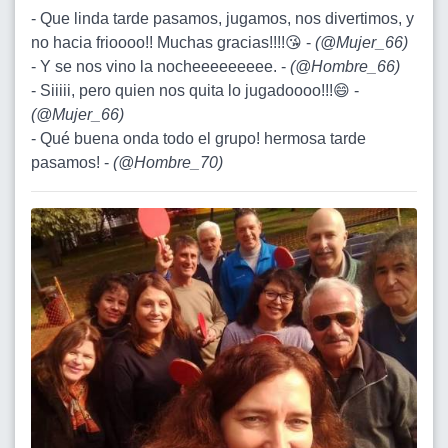
- Que linda tarde pasamos, jugamos, nos divertimos, y
no hacia frioooo!! Muchas gracias!!!!😘 -
(
@Mujer_66
)
- Y se nos vino la nocheeeeeeeee. -
(
@Hombre_66
)
- Siiiii, pero quien nos quita lo jugadoooo!!!😄 -
(
@Mujer_66
)
- Qué buena onda todo el grupo! hermosa tarde
pasamos! -
(
@Hombre_70
)