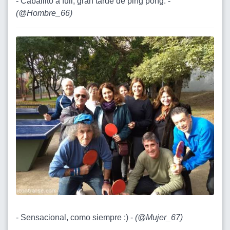
- Caballito a full, gran tarde de ping pong. -
(
@Hombre_66
)
- Sensacional, como siempre :) -
(
@Mujer_67
)