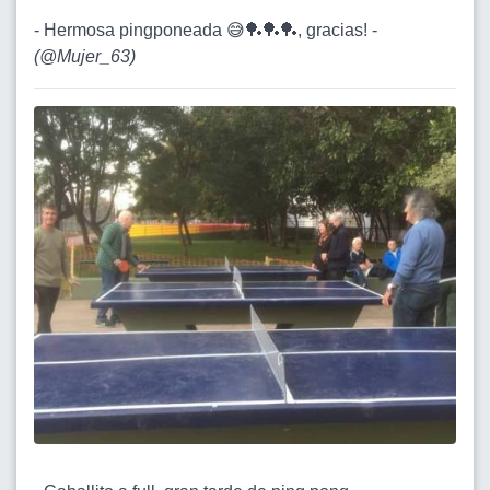
- Hermosa pingponeada 😅🏓🏓🏓, gracias! -
(
@Mujer_63
)