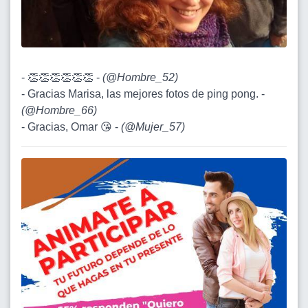
- 👏👏👏👏👏👏 -
(
@Hombre_52
)
- Gracias Marisa, las mejores fotos de ping pong. -
(
@Hombre_66
)
- Gracias, Omar 😘 -
(
@Mujer_57
)