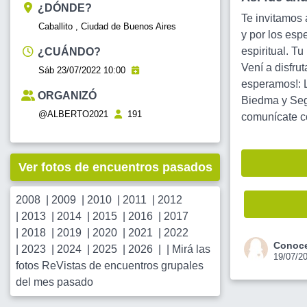
¿DÓNDE?
Te invitamos 
Caballito , Ciudad de Buenos Aires
y por los espe
espiritual. Tu
¿CUÁNDO?
Vení a disfrut
Sáb 23/07/2022 10:00
esperamos!: 
ORGANIZÓ
Biedma y Seg
@ALBERTO2021
191
comunícate co
Ver fotos de encuentros pasados
2008
|
2009
|
2010
|
2011
|
2012
|
2013
|
2014
|
2015
|
2016
|
2017
|
2018
|
2019
|
2020
|
2021
|
2022
Conoce
|
2023
|
2024
|
2025
|
2026
| |
Mirá las
19/07/2
fotos ReVistas de encuentros grupales
del mes pasado