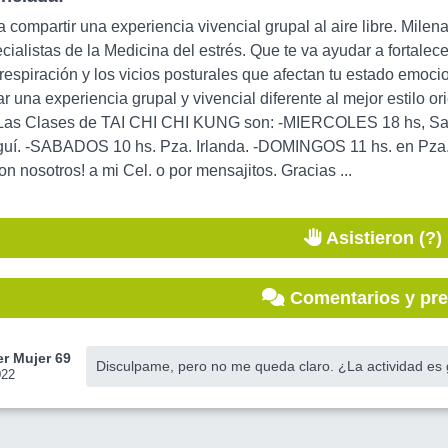
a compartir una experiencia vivencial grupal al aire libre. Milen
cialistas de la Medicina del estrés. Que te va ayudar a fortalecer 
 respiración y los vicios posturales que afectan tu estado emocion
ar una experiencia grupal y vivencial diferente al mejor estilo or
Las Clases de TAI CHI CHI KUNG son: -MIERCOLES 18 hs, Saló
uí. -SABADOS 10 hs. Pza. Irlanda. -DOMINGOS 11 hs. en Pza. 
n nosotros! a mi Cel. o por mensajitos. Gracias ...
Asistieron (?)
Comentarios y pr
r Mujer 69
Disculpame, pero no me queda claro. ¿La actividad es g
022