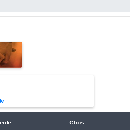
te
ente
Otros