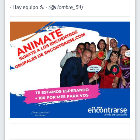
- Hay equipo 💪 -
(
@Hombre_54
)