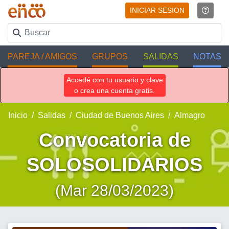
INICIAR SESION
PAREJA / AMIGOS
GRUPOS
SALIDAS
NOTAS
Accedé con tu usuario y clave
o crea una cuenta gratis.
Inicio
Salidas
Ciudad de Buenos Aires
Almagro
Convocatoria de
SOLOSOLIDARIOS
(Mar 28/03/2023)