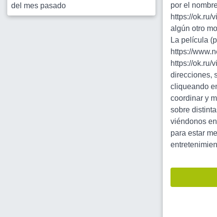
por el nombre
del mes pasado
https://ok.ru
algún otro mo
La película 
https://www.n
https://ok.ru
direcciones, 
cliqueando en
coordinar y 
sobre distint
viéndonos en 
para estar me
entretenimien