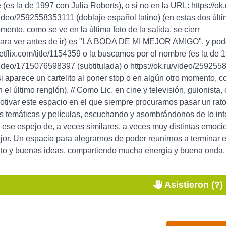
 (es la de 1997 con Julia Roberts), o si no en la URL: https://o
/video/2592558353111 (doblaje español latino) (en estas dos últi
mento, como se ve en la última foto de la salida, se cierr
(para ver antes de ir) es "LA BODA DE MI MEJOR AMIGO", y pod
etflix.com/title/1154359 o la buscamos por el nombre (es la de 1
/video/1715076598397 (subtitulada) o https://ok.ru/video/259255
si aparece un cartelito al poner stop o en algún otro momento, co
 el último renglón). // Como Lic. en cine y televisión, guionis
motivar este espacio en el que siempre procuramos pasar un ra
as temáticas y películas, escuchando y asombrándonos de lo in
ese espejo de, a veces similares, a veces muy distintas emoci
jor. Un espacio para alegrarnos de poder reunirnos a terminar 
to y buenas ideas, compartiendo mucha energía y buena onda. ¡
Asistieron (?)