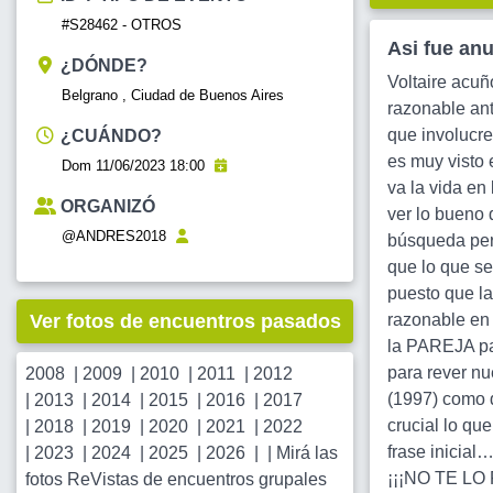
#S28462 - OTROS
Asi fue an
¿DÓNDE?
Voltaire acuñ
Belgrano , Ciudad de Buenos Aires
razonable ant
que involucre
¿CUÁNDO?
es muy visto 
Dom 11/06/2023 18:00
va la vida en
ORGANIZÓ
ver lo bueno 
@ANDRES2018
búsqueda per
que lo que se
puesto que la
Ver fotos de encuentros pasados
razonable en 
la PAREJA p
para rever nu
2008
|
2009
|
2010
|
2011
|
2012
(1997) como 
|
2013
|
2014
|
2015
|
2016
|
2017
crucial lo qu
|
2018
|
2019
|
2020
|
2021
|
2022
frase inicia
|
2023
|
2024
|
2025
|
2026
| |
Mirá las
¡¡¡NO TE LO P
fotos ReVistas de encuentros grupales