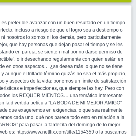
e es preferible avanzar con un buen resultado en un tiempo
ecto, incluso a riesgo de que el logro sea a destiempo o
 ni nosotros lo somos ni los demás, pero particularmente
ejor, que hay personas que dejan pasar el tiempo y se les
estando en pareja, se sienten mal por no darse permiso de
ectible”, o ir desechando regularmente con quien están en
de en otros aspectos… ¿se desea más lo que no se tiene
y aunque el trillado término quizás no sea el más propicio,
o y aspectos de la vida: ponemos un límite de satisfacción
erísticas e imperfecciones, que siempre las hay. Pero con
 todos los REQUERIMIENTOS… una temática interesante
. Con la divertida película “LA BODA DE MI MEJOR AMIGO”
puede que exageremos en exigencias, o que sea realmente
nemos cada uno, qué nos parece todo esto en relación a la
NOS” para pasar la tardecita del domingo de lo mejor.
b es: https://www.netflix.com/title/1154359 o la buscamos