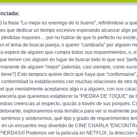
unciada:
ó la frase “Lo mejor es enemigo de lo bueno”, refiriéndose a qu
es que dedicar un tiempo excesivo esperando alcanzar algo perf
 pérdidas mayores… por no hablar de que lo perfecto no existe,
en el tema de buscar pareja, o querer “cambiarla” por alguien m
 la espera de alguien que cumpla todos sus requerimientos, o, 
que tienen con alguien en lugar de buscar todo lo que sea “perf
manente de alguien “mejor” (además, casi siempre, como suce
 tiene?) Esto tampoco quiere decir que haya que “conformarse”, 
 conformidad la establecemos con muchas relaciones de otro tip
el que mentalmente aceptamos algo o a alguien, con sus caract
arecería que queremos establecer la “PIEDRA DE TOQUE” de
estras creencias al respecto, quizás a través de sus porqués
detonante, exploraremos esta temática para ver si realmente 
e sentimos y sostenemos, qué tipo y grado de requerimientos te
l… en un encuentro muy divertido de CINE CHARLA “ENCONTRAR
IERDAS!!! Podemos ver la película en NETFLIX, la dirección we