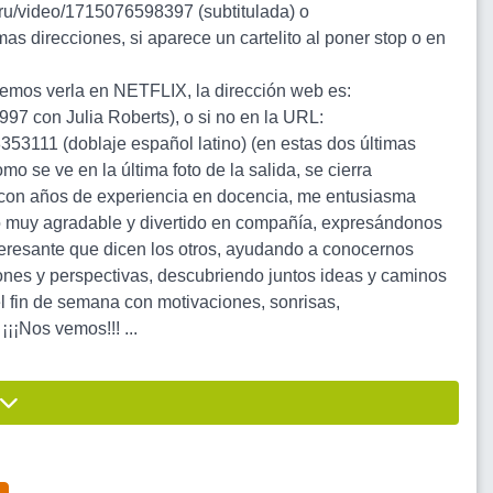
k.ru/video/1715076598397 (subtitulada) o
mas direcciones, si aparece un cartelito al poner stop o en
emos verla en NETFLIX, la dirección web es:
997 con Julia Roberts), o si no en la URL:
8353111 (doblaje español latino) (en estas dos últimas
mo se ve en la última foto de la salida, se cierra
ta, con años de experiencia en docencia, me entusiasma
to muy agradable y divertido en compañía, expresándonos
teresante que dicen los otros, ayudando a conocernos
ones y perspectivas, descubriendo juntos ideas y caminos
el fin de semana con motivaciones, sonrisas,
¡¡Nos vemos!!! ...