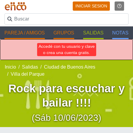
INICIAR SESION
PAREJA / AMIGOS
GRUPOS
SALIDAS
NOTAS
Accedé con tu usuario y clave
o crea una cuenta gratis.
Inicio
Salidas
Ciudad de Buenos Aires
Villa del Parque
Rock para escuchar y
bailar !!!!
(Sáb 10/06/2023)