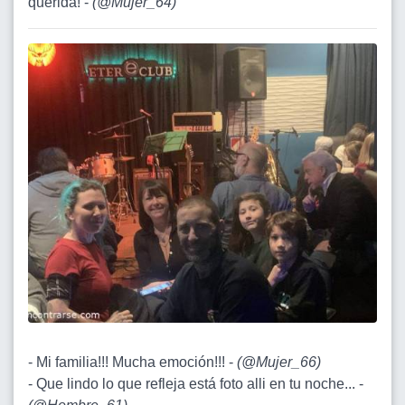
querida! -
(
@Mujer_64
)
- Mi familia!!! Mucha emoción!!! -
(
@Mujer_66
)
- Que lindo lo que refleja está foto alli en tu noche... -