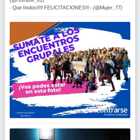
(
@Hombre_61
)
- Que lindos!!!!! FELICITACIONES!!! -
(
@Mujer_77
)