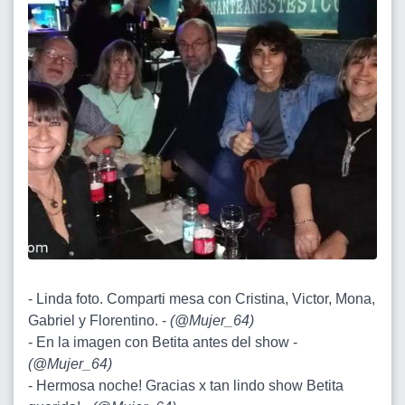
- Linda foto. Comparti mesa con Cristina, Victor, Mona,
Gabriel y Florentino. -
(
@Mujer_64
)
- En la imagen con Betita antes del show -
(
@Mujer_64
)
- Hermosa noche! Gracias x tan lindo show Betita