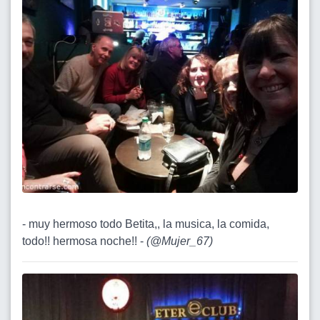
- muy hermoso todo Betita,, la musica, la comida,
todo!! hermosa noche!! -
(
@Mujer_67
)