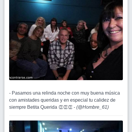
- Pasamos una relinda noche con muy buena música
con amistades queridas y en especial tu calidez de
siempre Betita Querida 👏👏👏 -
(
@Hombre_61
)