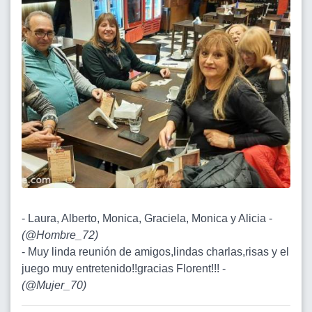
- Laura, Alberto, Monica, Graciela, Monica y Alicia -
(
@Hombre_72
)
- Muy linda reunión de amigos,lindas charlas,risas y el
juego muy entretenido!!gracias Florent!!! -
(
@Mujer_70
)