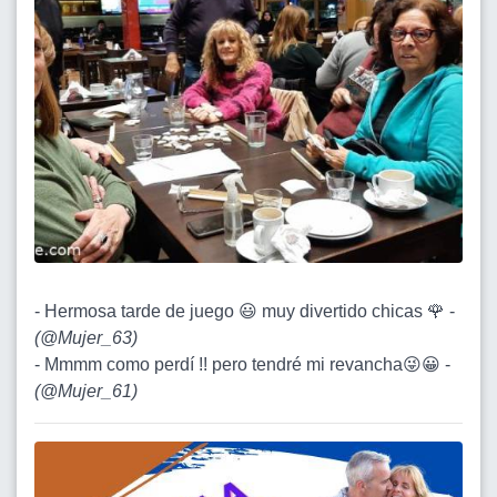
- Hermosa tarde de juego 😃 muy divertido chicas 🌹 -
(
@Mujer_63
)
- Mmmm como perdí !! pero tendré mi revancha😜😀 -
(
@Mujer_61
)