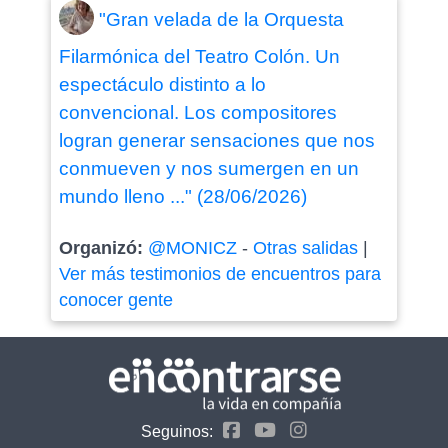
"Gran velada de la Orquesta
Filarmónica del Teatro Colón. Un
espectáculo distinto a lo
convencional. Los compositores
logran generar sensaciones que nos
conmueven y nos sumergen en un
mundo lleno ..." (28/06/2026)
Organizó:
@MONICZ
-
Otras salidas
|
Ver más testimonios de encuentros para
conocer gente
Seguinos: