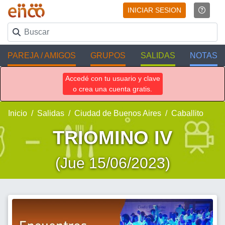
INICIAR SESION
PAREJA / AMIGOS
GRUPOS
SALIDAS
NOTAS
Accedé con tu usuario y clave
o crea una cuenta gratis.
Inicio
Salidas
Ciudad de Buenos Aires
Caballito
TRIOMINO IV
(Jue 15/06/2023)