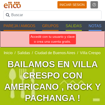
INICIAR SESION
PAREJA / AMIGOS
GRUPOS
SALIDAS
NOTAS
Accedé con tu usuario y clave
o crea una cuenta gratis.
Inicio
Salidas
Ciudad de Buenos Aires
Villa Crespo
BAILAMOS EN VILLA
CRESPO CON
AMERICANO , ROCK Y
PACHANGA !