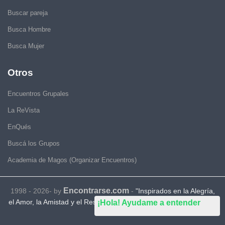
Buscar pareja
Busca Hombre
Busca Mujer
Otros
Encuentros Grupales
La ReVista
EnQués
Buscá los Grupos
Academia de Magos (Organizar Encuentros)
Encontrarse.com
1998 - 2026- by
-
"Inspirados en la Alegría,
el Amor, la Amistad y el Respeto, motivamos a la gente a que sea
¡Hola! Ayudame a entender
feliz."