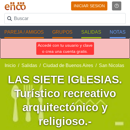
INICIAR SESION
PAREJA / AMIGOS
GRUPOS
SALIDAS
NOTAS
Accedé con tu usuario y clave
o crea una cuenta gratis.
Inicio
Salidas
Ciudad de Buenos Aires
San Nicolas
LAS SIETE IGLESIAS.
Turístico recreativo
arquitectónico y
religioso.-