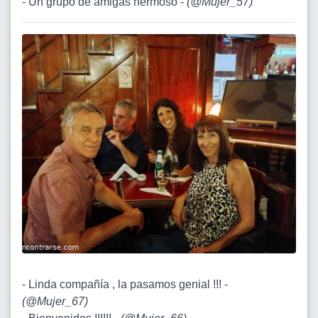
- Un grupo de amigas hermoso -
(
@Mujer_57
)
- Linda compañía , la pasamos genial !!! -
(
@Mujer_67
)