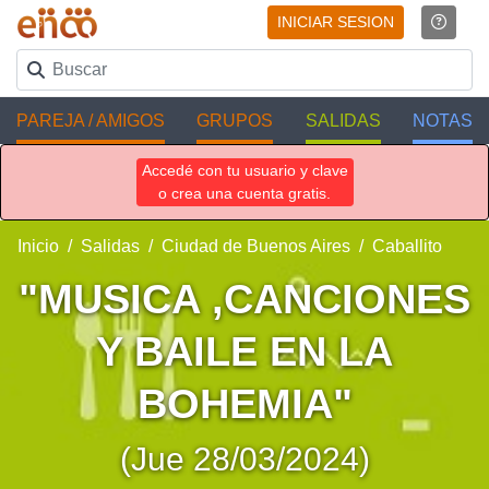
INICIAR SESION
PAREJA / AMIGOS
GRUPOS
SALIDAS
NOTAS
Accedé con tu usuario y clave
o crea una cuenta gratis.
Inicio
Salidas
Ciudad de Buenos Aires
Caballito
"MUSICA ,CANCIONES
Y BAILE EN LA
BOHEMIA"
(Jue 28/03/2024)