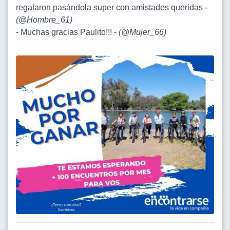
regalaron pasándola super con amistades queridas -
(
@Hombre_61
)
- Muchas gracias Paulito!!! -
(
@Mujer_66
)