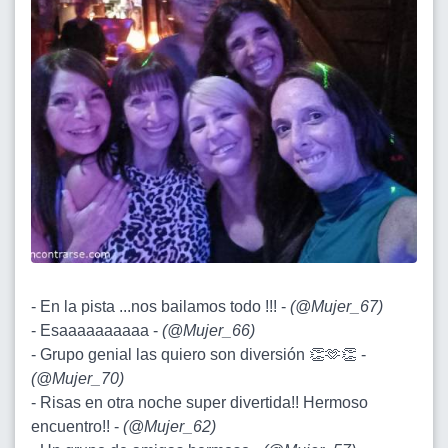
- En la pista ...nos bailamos todo !!! -
(
@Mujer_67
)
- Esaaaaaaaaaa -
(
@Mujer_66
)
- Grupo genial las quiero son diversión 👏🫶👏 -
(
@Mujer_70
)
- Risas en otra noche super divertida!! Hermoso
encuentro!! -
(
@Mujer_62
)