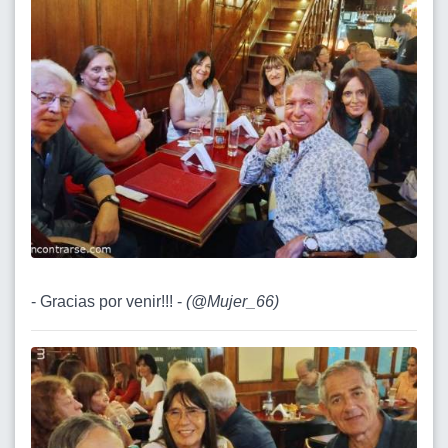
- Gracias por venir!!! -
(
@Mujer_66
)