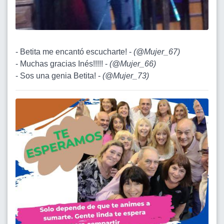
- Betita me encantó escucharte! -
(
@Mujer_67
)
- Muchas gracias Inés!!!!! -
(
@Mujer_66
)
- Sos una genia Betita! -
(
@Mujer_73
)