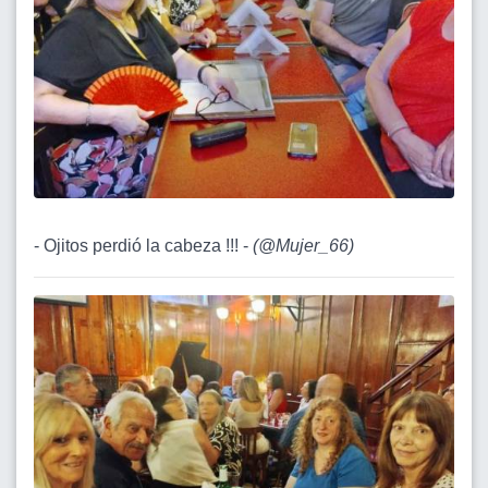
- Ojitos perdió la cabeza !!! -
(
@Mujer_66
)