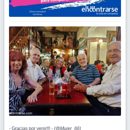
- Gracias por venir!!! -
(
@Mujer_66
)