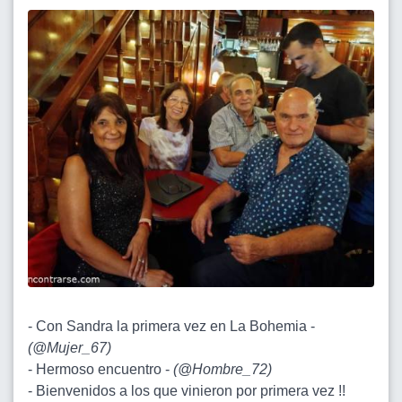
- Con Sandra la primera vez en La Bohemia -
(
@Mujer_67
)
- Hermoso encuentro -
(
@Hombre_72
)
- Bienvenidos a los que vinieron por primera vez !!