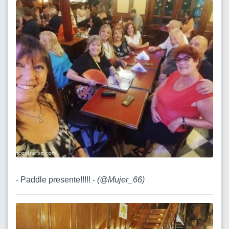
- Paddle presente!!!!! -
(
@Mujer_66
)