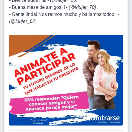
- Bienvenidos !!!!!! -
(
@Mujer_66
)
- Buena mesa de amigos!!! -
(
@Mujer_70
)
- Gente linda! Nos reímos mucho y bailamos todoo!! -
(
@Mujer_62
)