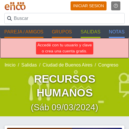
INICIAR SESION
PAREJA / AMIGOS
GRUPOS
SALIDAS
NOTAS
Accedé con tu usuario y clave
o crea una cuenta gratis.
Inicio
Salidas
Ciudad de Buenos Aires
Congreso
RECURSOS
HUMANOS
(Sáb 09/03/2024)