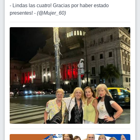
- Lindas las cuatro! Gracias por haber estado
presentes! -
(
@Mujer_60
)