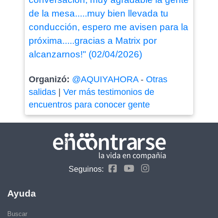
de la mesa.....muy bien llevada tu
conducción, espero me avisen para la
próxima.....gracias a Matrix por
alcanzarnos!" (02/04/2026)
Organizó:
@AQUIYAHORA
-
Otras
salidas
|
Ver más testimonios de
encuentros para conocer gente
Seguinos:
Ayuda
Buscar