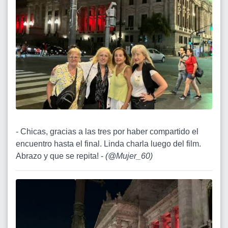
- Chicas, gracias a las tres por haber compartido el
encuentro hasta el final. Linda charla luego del film.
Abrazo y que se repita! -
(
@Mujer_60
)