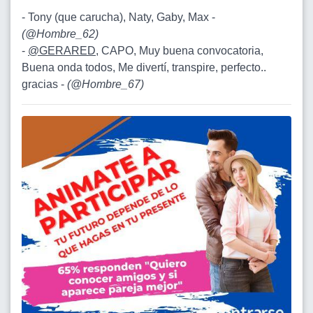
- Tony (que carucha), Naty, Gaby, Max -
(
@Hombre_62
)
-
@GERARED
, CAPO, Muy buena convocatoria,
Buena onda todos, Me divertí, transpire, perfecto..
gracias -
(
@Hombre_67
)