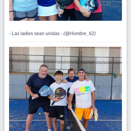
- Las ladies sean unidas -
(
@Hombre_62
)