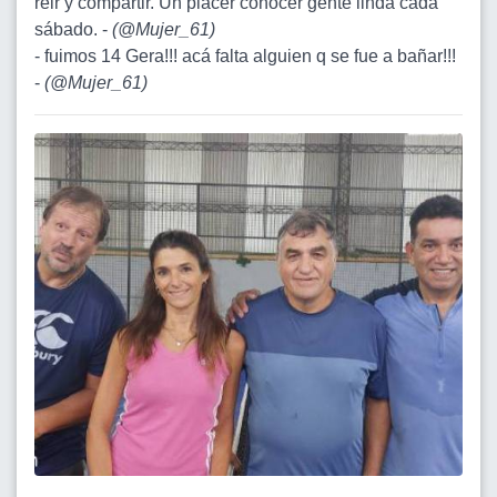
reir y compartir. Un placer conocer gente linda cada
sábado. -
(
@Mujer_61
)
- fuimos 14 Gera!!! acá falta alguien q se fue a bañar!!!
-
(
@Mujer_61
)