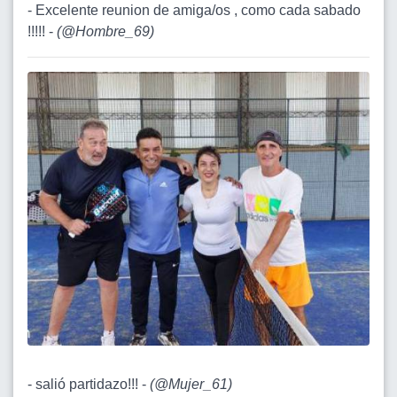
- Excelente reunion de amiga/os , como cada sabado
!!!!! -
(
@Hombre_69
)
- salió partidazo!!! -
(
@Mujer_61
)