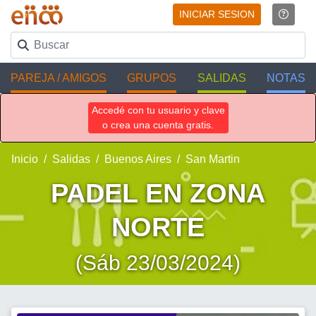
INICIAR SESION
PAREJA / AMIGOS
GRUPOS
SALIDAS
NOTAS
Accedé con tu usuario y clave
o crea una cuenta gratis.
Inicio
Salidas
Buenos Aires
San Martin
PADEL EN ZONA
NORTE
(Sáb 23/03/2024)