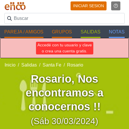
INICIAR SESION
PAREJA / AMIGOS
GRUPOS
SALIDAS
NOTAS
Accedé con tu usuario y clave
o crea una cuenta gratis.
Inicio
Salidas
Santa Fe
Rosario
Rosario, Nos
encontramos a
conocernos !!
(Sáb 30/03/2024)