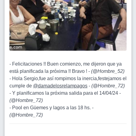
- Felicitaciones !! Buen comienzo, me dijeron que ya
está planificada la próxima !! Bravo ! -
(
@Hombre_52
)
- Hola Sergio,fue así rompimos la inercia,festejamos el
cumple de
@damadelosrelampagos
-
(
@Hombre_72
)
- Y planificamos la próxima salida para el 14/04/24 -
(
@Hombre_72
)
- Pool en Güemes y lagos a las 18 hs. -
(
@Hombre_72
)