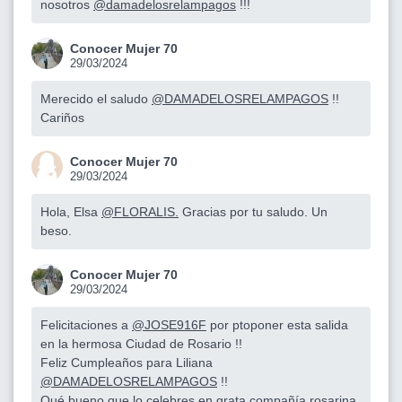
nosotros
@damadelosrelampagos
!!!
Conocer Mujer 70
29/03/2024
Merecido el saludo
@DAMADELOSRELAMPAGOS
!!
Cariños
Conocer Mujer 70
29/03/2024
Hola, Elsa
@FLORALIS.
Gracias por tu saludo. Un
beso.
Conocer Mujer 70
29/03/2024
Felicitaciones a
@JOSE916F
por ptoponer esta salida
en la hermosa Ciudad de Rosario !!
Feliz Cumpleaños para Liliana
@DAMADELOSRELAMPAGOS
!!
Qué bueno que lo celebres en grata compañía rosarina