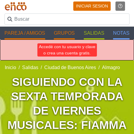
INICIAR SESION
PAREJA / AMIGOS
GRUPOS
SALIDAS
NOTAS
Accedé con tu usuario y clave
o crea una cuenta gratis.
Inicio
Salidas
Ciudad de Buenos Aires
Almagro
SIGUIENDO CON LA
SEXTA TEMPORADA
DE VIERNES
MUSICALES: FIAMMA