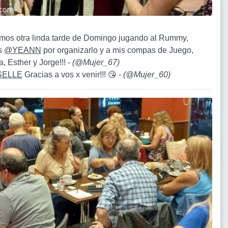
mos otra linda tarde de Domingo jugando al Rummy,
s
@YEANN
por organizarlo y a mis compas de Juego,
, Esther y Jorge!!! -
(
@Mujer_67
)
SELLE
Gracias a vos x venir!!! 😘 -
(
@Mujer_60
)