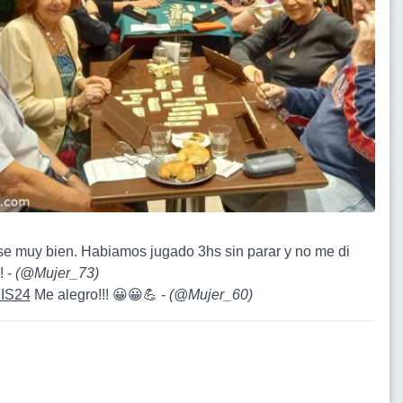
ase muy bien. Habiamos jugado 3hs sin parar y no me di
! -
(
@Mujer_73
)
IS24
Me alegro!!! 😀😀💪 -
(
@Mujer_60
)