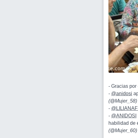
- Gracias por
-
@anidosi
ap
(
@Mujer_58
)
-
@LILIANAF
-
@ANIDOSI
habilidad de e
(
@Mujer_60
)