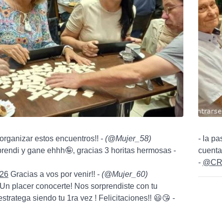
 organizar estos encuentros!! -
(
@Mujer_58
)
- la p
rendi y gane ehhh🤪, gracias 3 horitas hermosas -
cuenta
-
@CR
26
Gracias a vos por venir!! -
(
@Mujer_60
)
Un placer conocerte! Nos sorprendiste con tu
stratega siendo tu 1ra vez ! Felicitaciones!! 😃😘 -