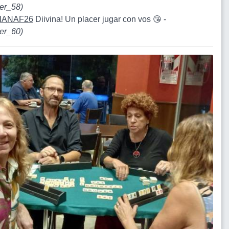
er_58
)
IANAF26
Diivina! Un placer jugar con vos 😘 -
er_60
)