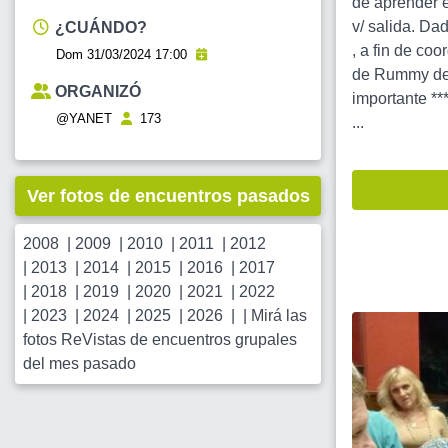
de aprender e
v/ salida. D
¿CUÁNDO?
, a fin de co
Dom 31/03/2024 17:00
de Rummy de E
ORGANIZÓ
importante
@YANET
173
...
Ver fotos de encuentros pasados
2008
|
2009
|
2010
|
2011
|
2012
|
2013
|
2014
|
2015
|
2016
|
2017
|
2018
|
2019
|
2020
|
2021
|
2022
|
2023
|
2024
|
2025
|
2026
| |
Mirá las
fotos ReVistas de encuentros grupales
del mes pasado