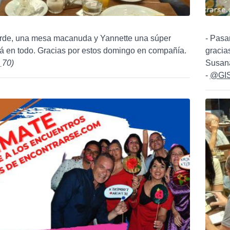
tarde, una mesa macanuda y Yannette una súper
- Pasa
stá en todo. Gracias por estos domingo en compañía.
gracia
_70
)
Susana
-
@GI