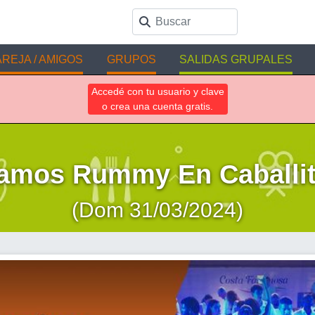
REJA / AMIGOS
GRUPOS
SALIDAS GRUPALES
Accedé con tu usuario y clave
o crea una cuenta gratis.
amos Rummy En Caballito
(Dom 31/03/2024)