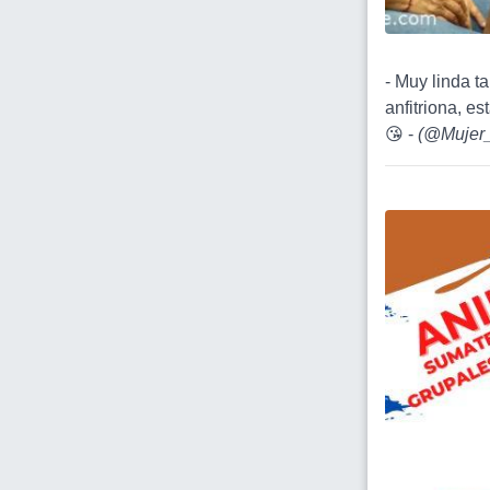
- Muy linda 
anfitriona, e
😘 -
(
@Mujer