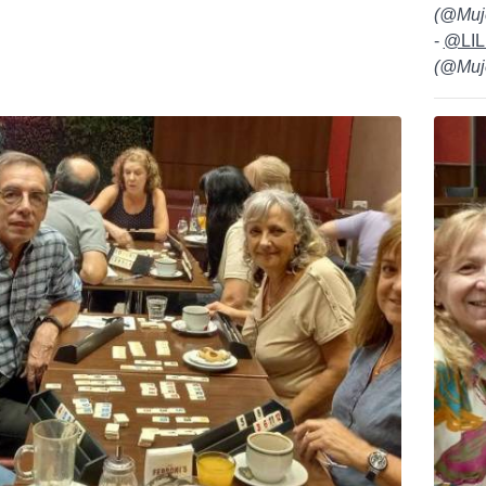
(
@Muj
-
@LIL
(
@Muj