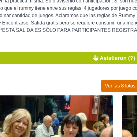
n la práctica misma. Sólo avísenlo con anticipación. Si son nu
ado que el rummy tiene entre sus reglas, 4 jugadores por ju
ordinar cantidad de juegos. Aclaramos que las reglas de Rummy 
ncontrarse. Salida gratis pero se requiere consumir una merie
 ****ESTA SALIDA ES SÓLO PARA PARTICIPANTES REGISTR
Asistieron (?)
Ver las 8 fotos