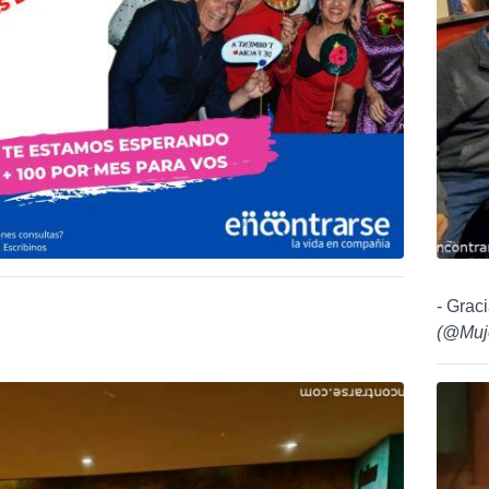
- Grac
(
@Muj