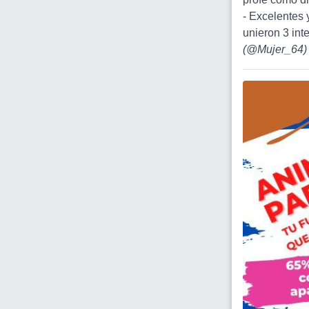
- Excelentes 
unieron 3 int
(
@Mujer_64
)