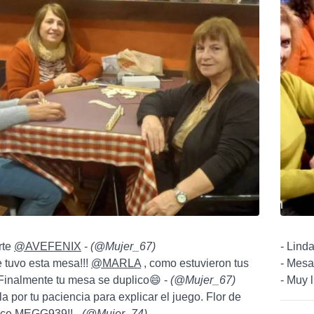
rte
@AVEFENIX
-
(
@Mujer_67
)
- Linda
e tuvo esta mesa!!!
@MARLA
, como estuvieron tus
- Mesa 
inalmente tu mesa se duplico😄 -
(
@Mujer_67
)
- Muy 
la por tu paciencia para explicar el juego. Flor de
ice MEGG939!! -
(
@Mujer_74
)