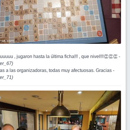
uuuu , jugaron hasta la última ficha!!! , que nivel!!!👏👏👏 -
er_67
)
ias a las organizadoras, todas muy afectuosas. Gracias -
er_71
)