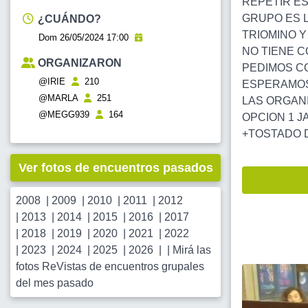
REPETIR E
GRUPO ES L
¿CUÁNDO?
TRIOMINO 
Dom 26/05/2024 17:00
NO TIENE C
ORGANIZARON
PEDIMOS CO
@IRIE
210
ESPERAMOS!
@MARLA
251
LAS ORGAN
@MEGG939
164
OPCION 1 J
+TOSTADO D
Ver fotos de encuentros pasados
2008
|
2009
|
2010
|
2011
|
2012
|
2013
|
2014
|
2015
|
2016
|
2017
|
2018
|
2019
|
2020
|
2021
|
2022
|
2023
|
2024
|
2025
|
2026
| |
Mirá las
fotos ReVistas de encuentros grupales
del mes pasado