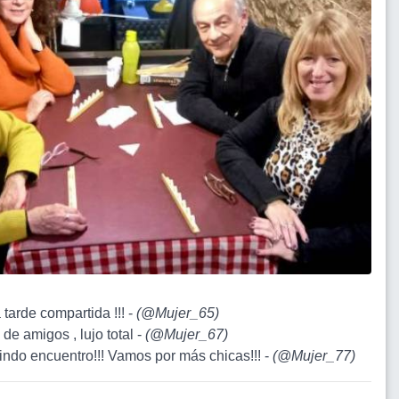
 tarde compartida !!! -
(
@Mujer_65
)
de amigos , lujo total -
(
@Mujer_67
)
lindo encuentro!!! Vamos por más chicas!!! -
(
@Mujer_77
)