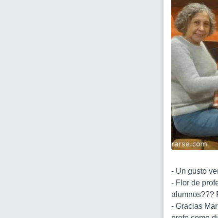
- Un gusto ve
- Flor de prof
alumnos??? F
- Gracias Mar
profe como d