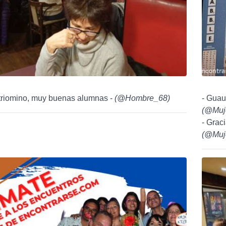
 triomino, muy buenas alumnas -
(
@Hombre_68
)
- Guauu
(
@Muj
- Grac
(
@Muj