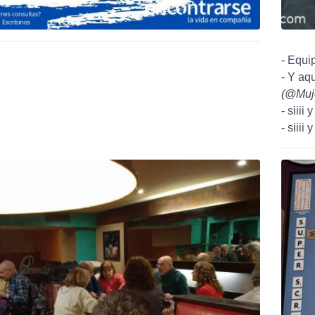
- Equi
- Y aqu
(
@Muj
- siiii
- siiii