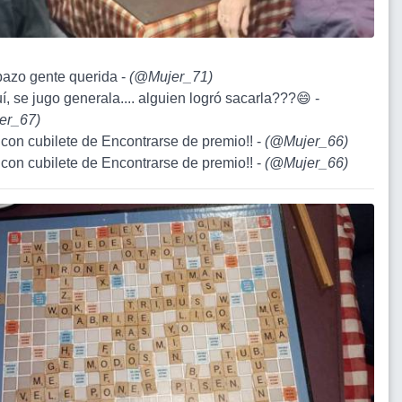
pazo gente querida -
(
@Mujer_71
)
í, se jugo generala.... alguien logró sacarla???😄 -
er_67
)
 y con cubilete de Encontrarse de premio!! -
(
@Mujer_66
)
 y con cubilete de Encontrarse de premio!! -
(
@Mujer_66
)