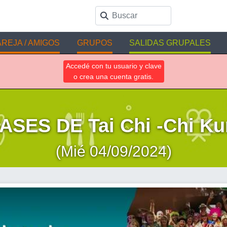
REJA / AMIGOS
GRUPOS
SALIDAS GRUPALES
Accedé con tu usuario y clave
o crea una cuenta gratis.
ASES DE Tai Chi -Chi Ku
(Mié 04/09/2024)