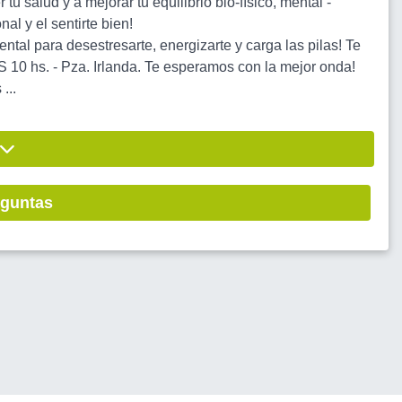
tu salud y a mejorar tu equilibrio bio-físico, mental -
al y el sentirte bien!
iental para desestresarte, energizarte y carga las pilas! Te
0 hs. - Pza. Irlanda. Te esperamos con la mejor onda!
...
eguntas