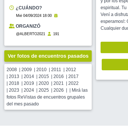
y por los espe
espiritual. Tu
¿CUÁNDO?
Vení a disfrut
Mié 04/09/2024 18:00
esperamos!: 
ORGANIZÓ
Cualquier dud
@ALBERTO2021
191
Ver fotos de encuentros pasados
2008
|
2009
|
2010
|
2011
|
2012
|
2013
|
2014
|
2015
|
2016
|
2017
|
2018
|
2019
|
2020
|
2021
|
2022
|
2023
|
2024
|
2025
|
2026
| |
Mirá las
fotos ReVistas de encuentros grupales
del mes pasado