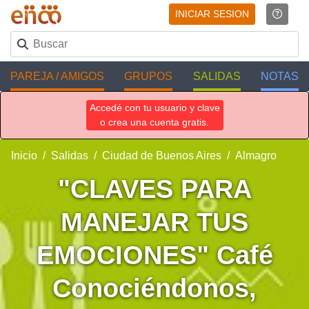
INICIAR SESION
PAREJA / AMIGOS
GRUPOS
SALIDAS
NOTAS
Accedé con tu usuario y clave
o crea una cuenta gratis.
Inicio
Salidas
Ciudad de Buenos Aires
Almagro
"CLAVES PARA
MANEJAR TUS
EMOCIONES" Café
Conociéndonos,