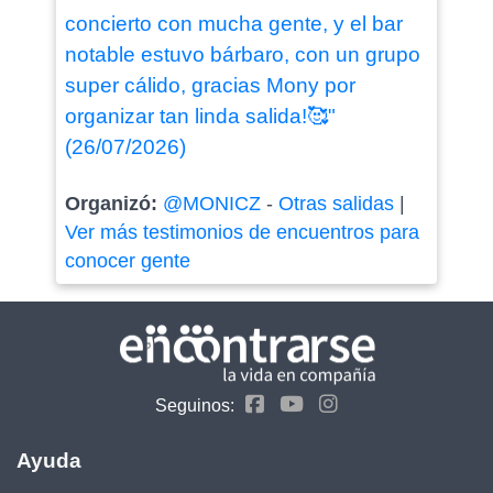
concierto con mucha gente, y el bar
notable estuvo bárbaro, con un grupo
super cálido, gracias Mony por
organizar tan linda salida!🥰"
(26/07/2026)
Organizó:
@MONICZ
-
Otras salidas
|
Ver más testimonios de encuentros para
conocer gente
Seguinos:
Ayuda