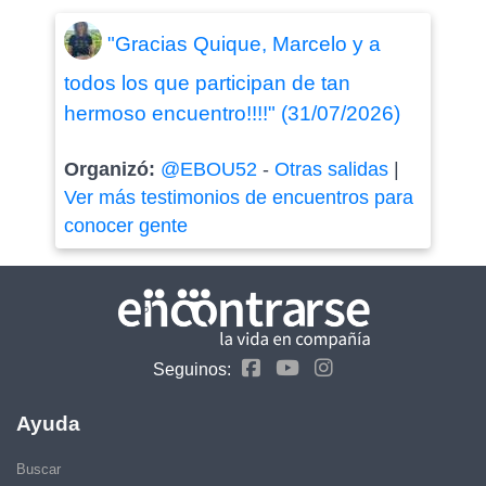
"Gracias Quique, Marcelo y a
todos los que participan de tan
hermoso encuentro!!!!" (31/07/2026)
Organizó:
@EBOU52
-
Otras salidas
|
Ver más testimonios de encuentros para
conocer gente
Seguinos:
Ayuda
Buscar