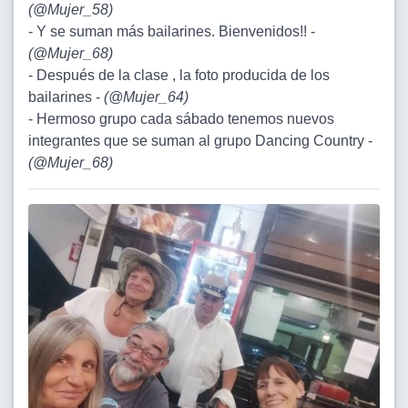
(
@Mujer_58
)
- Y se suman más bailarines. Bienvenidos!! -
(
@Mujer_68
)
- Después de la clase , la foto producida de los
bailarines -
(
@Mujer_64
)
- Hermoso grupo cada sábado tenemos nuevos
integrantes que se suman al grupo Dancing Country -
(
@Mujer_68
)