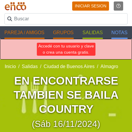
INICIAR SESION
PAREJA / AMIGOS
GRUPOS
SALIDAS
NOTAS
Accedé con tu usuario y clave
o crea una cuenta gratis.
Inicio
Salidas
Ciudad de Buenos Aires
Almagro
EN ENCONTRARSE
TAMBIEN SE BAILA
COUNTRY
(Sáb 16/11/2024)