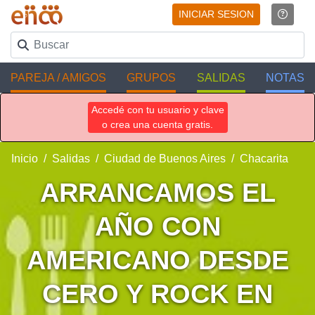
INICIAR SESION
PAREJA / AMIGOS
GRUPOS
SALIDAS
NOTAS
Accedé con tu usuario y clave
o crea una cuenta gratis.
Inicio
Salidas
Ciudad de Buenos Aires
Chacarita
ARRANCAMOS EL
AÑO CON
AMERICANO DESDE
CERO Y ROCK EN