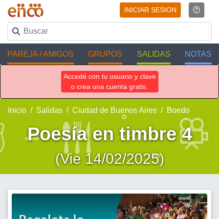
INICIAR SESION
PAREJA / AMIGOS
GRUPOS
SALIDAS
NOTAS
Accedé con tu usuario y clave
o crea una cuenta gratis.
Inicio
Salidas
Ciudad de Buenos Aires
Boedo
Poesía en timbre 4
(Vie 14/02/2025)