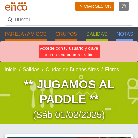
INICIAR SESION
PAREJA / AMIGOS
GRUPOS
SALIDAS
NOTAS
Accedé con tu usuario y clave
o crea una cuenta gratis.
Inicio
Salidas
Ciudad de Buenos Aires
Flores
** JUGAMOS AL
PADDLE **
(Sáb 01/02/2025)