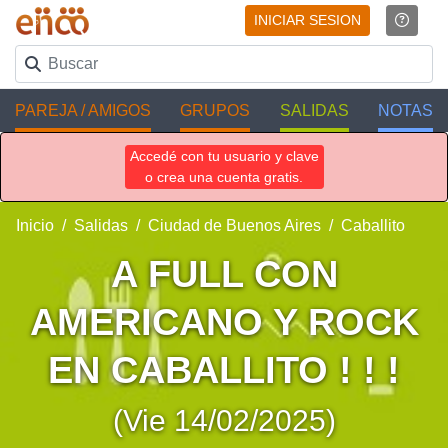
INICIAR SESION
PAREJA / AMIGOS
GRUPOS
SALIDAS
NOTAS
Accedé con tu usuario y clave
o crea una cuenta gratis.
Inicio
Salidas
Ciudad de Buenos Aires
Caballito
A FULL CON
AMERICANO Y ROCK
EN CABALLITO ! ! !
(Vie 14/02/2025)