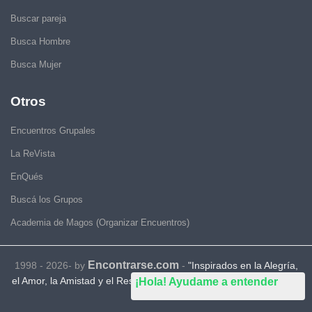
Buscar pareja
Busca Hombre
Busca Mujer
Otros
Encuentros Grupales
La ReVista
EnQués
Buscá los Grupos
Academia de Magos (Organizar Encuentros)
Encontrarse.com
1998 - 2026- by
-
"Inspirados en la Alegría,
el Amor, la Amistad y el Respeto, motivamos a la gente a que sea
¡Hola! Ayudame a entender
feliz."