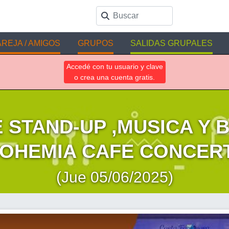
REJA / AMIGOS
GRUPOS
SALIDAS GRUPALES
Accedé con tu usuario y clave
o crea una cuenta gratis.
 STAND-UP ,MUSICA Y B
OHEMIA CAFE CONCER
(Jue 05/06/2025)