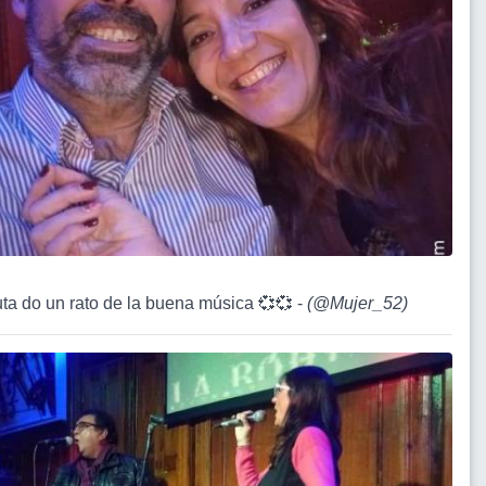
ruta do un rato de la buena música 💞💞 -
(
@Mujer_52
)