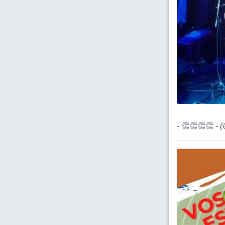
- 👏👏👏👏 -
(