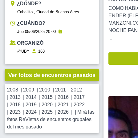
¿DÓNDE?
COMO HABI
Caballito , Ciudad de Buenos Aires
ENDER (ELP
MANZONI,CO
¿CUÁNDO?
NOCHE FANT
Jue 05/06/2025 20:00
...
ORGANIZÓ
@UBY
163
Ver fotos de encuentros pasados
2008
|
2009
|
2010
|
2011
|
2012
|
2013
|
2014
|
2015
|
2016
|
2017
|
2018
|
2019
|
2020
|
2021
|
2022
|
2023
|
2024
|
2025
|
2026
| |
Mirá las
fotos ReVistas de encuentros grupales
del mes pasado