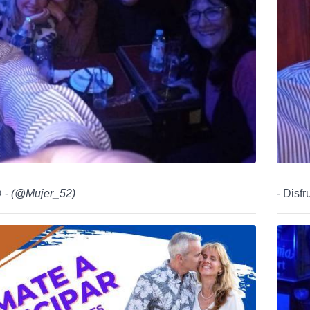
 -
(
@Mujer_52
)
- Disf