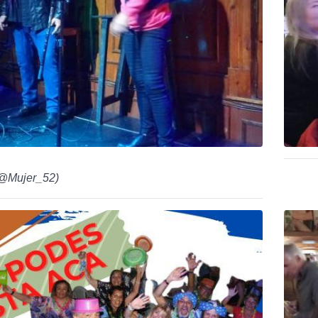
@Mujer_52
)