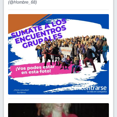
(
@Hombre_68
)