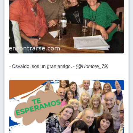
- Osvaldo, sos un gran amigo. -
(
@Hombre_79
)