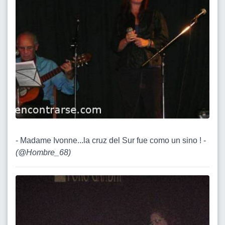
- Madame Ivonne...la cruz del Sur fue como un sino ! -
(
@Hombre_68
)