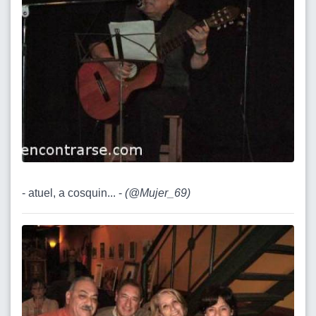
- atuel, a cosquin... -
(
@Mujer_69
)