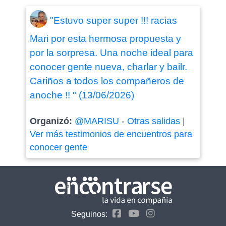
"Estuvo super super !!! racias
Mari por esta hermosa propuesta y
por la sorpresa. Una noche ideal para
conocer gente nueva, charlar y bailr.
Cariños a todos los compañeros de
anoche !! " (13/06/2026)
Organizó:
@MARISU
-
Otras salidas
|
Ver más testimonios de encuentros para
conocer gente
Seguinos: