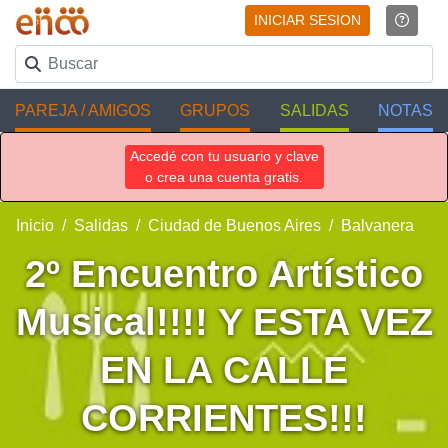
INICIAR SESION
PAREJA / AMIGOS
GRUPOS
SALIDAS
NOTAS
Accedé con tu usuario y clave
o crea una cuenta gratis.
Inicio
Salidas
Ciudad de Buenos Aires
Balvanera
2º Encuentro Artístico
Musical!!!! Y ESTA VEZ
EN LA CALLE
CORRIENTES!!!