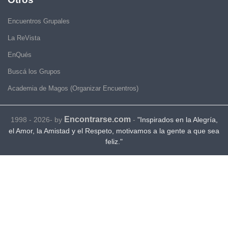
Encuentros Grupales
La ReVista
EnQués
Buscá los Grupos
Academia de Magos (Organizar Encuentros)
Encontrarse.com
1998 - 2026- by
-
"Inspirados en la Alegría,
el Amor, la Amistad y el Respeto, motivamos a la gente a que sea
feliz."