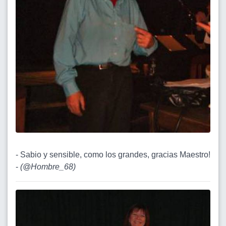
- Sabio y sensible, como los grandes, gracias Maestro!
-
(
@Hombre_68
)