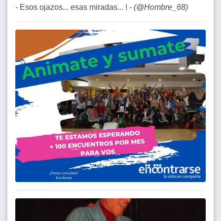
- Esos ojazos... esas miradas... ! -
(
@Hombre_68
)