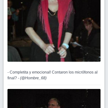
- Completita y emocional! Contaron los micrófonos al
final? -
(
@Hombre_68
)