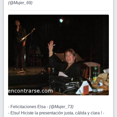
(
@Mujer_69
)
- Felicitaciones Elsa -
(
@Mujer_73
)
- Elsu! Hiciste la presentación justa, cálida y clara ! -