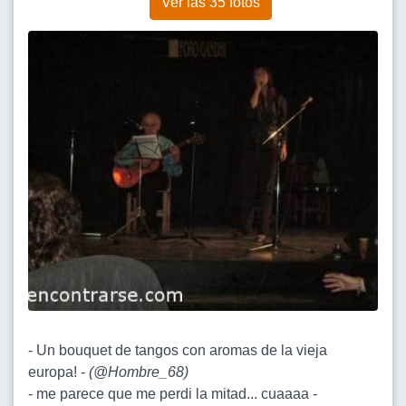
Ver las 35 fotos
- Un bouquet de tangos con aromas de la vieja
europa! -
(
@Hombre_68
)
- me parece que me perdi la mitad... cuaaaa -