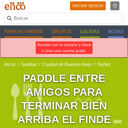
INICIAR SESION
PAREJA / AMIGOS
GRUPOS
SALIDAS
NOTAS
Accedé con tu usuario y clave
o crea una cuenta gratis.
Inicio
Salidas
Ciudad de Buenos Aires
Nuñez
PADDLE ENTRE
AMIGOS PARA
TERMINAR BIEN
ARRIBA EL FINDE