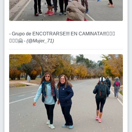
- Grupo de ENCOTRARSE!!! EN CAMINATA!!!🚶🏽‍♀️
🚶🏽‍♀️🤗 -
(
@Mujer_71
)