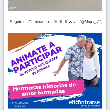
- Seguimos Caminando ... 🚶🏽‍♀️🚶🏽‍♀️🔥😊 -
(
@Mujer_71
)