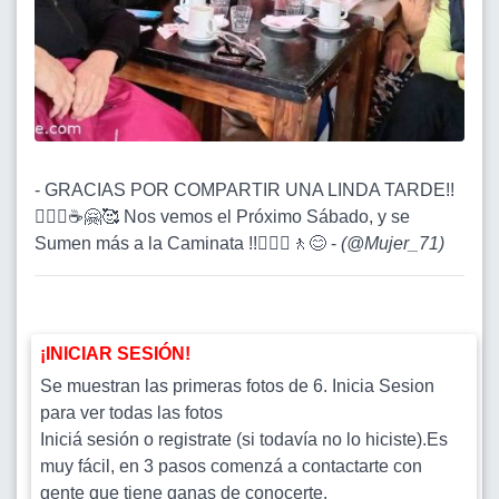
- GRACIAS POR COMPARTIR UNA LINDA TARDE!!
🚶🏽‍♀️☕️🤗🥰 Nos vemos el Próximo Sábado, y se
Sumen más a la Caminata !!🚶🏽‍♀️🚶😊 -
(
@Mujer_71
)
¡INICIAR SESIÓN!
Se muestran las primeras fotos de 6. Inicia Sesion
para ver todas las fotos
Iniciá sesión o registrate (si todavía no lo hiciste).Es
muy fácil, en 3 pasos comenzá a contactarte con
gente que tiene ganas de conocerte.