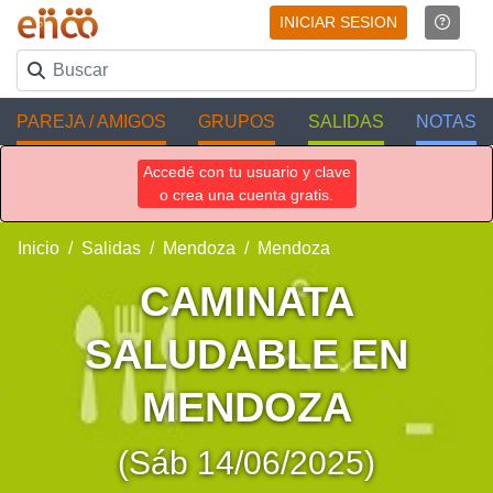
INICIAR SESION
PAREJA / AMIGOS
GRUPOS
SALIDAS
NOTAS
Accedé con tu usuario y clave
o crea una cuenta gratis.
Inicio
Salidas
Mendoza
Mendoza
CAMINATA
SALUDABLE EN
MENDOZA
(Sáb 14/06/2025)