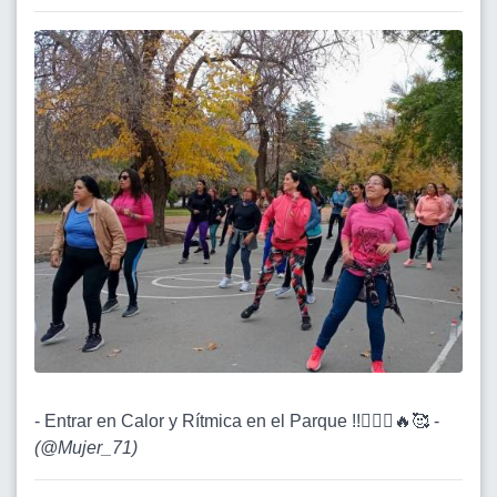
- Entrar en Calor y Rítmica en el Parque !!🚶🏽‍♀️🔥🥰 -
(
@Mujer_71
)