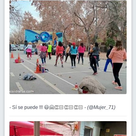
- Sí se puede !!! 😃🤗👏🏻👏🏻👏🏻 -
(
@Mujer_71
)