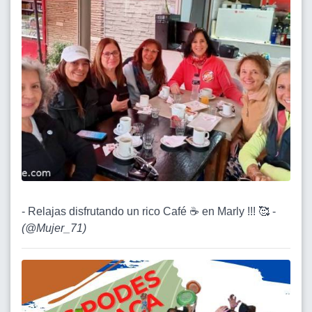
- Relajas disfrutando un rico Café ☕️ en Marly !!! 🥰 -
(
@Mujer_71
)