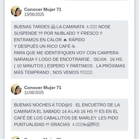
Conocer Mujer 71
13/06/2025
BUENAS TARDES 🤗 LA CAMINATA 🚶🚶🏽‍♀️ NOSE
SUSPENDE ‼️‼️ POR NUBLADO Y FRESCO !!
ENTRAMOS EN CALOR 🔥 RÁPIDO
Y DESPUÉS UN RICO CAFÉ ☕️ .
PARA QUE ME IDENTIFIQUEN VOY CON CAMPERA
NARANJA Y LOGO DE ENCOTRARSE : SILVIA . 16 HS.
( 10 MINUTOS ) ESPERO Y PARTIMOS . LA PRÓXIMAS
MÁS TEMPRANO ; NOS VEMOS !!👍🏻👋🏻
Conocer Mujer 71
11/06/2025
BUENAS NOCHES A TOD@S : EL ENCUETRO DE LA
CAMINATA EL SABADO 14 A LAS 16 HS !!! ES EN EL
CAFÉ DE LOS CABALLITOS DE MARLEY. LES PIDO
PUNTUALIDAD !!! GRACIAS 🚶🚶🏽‍♀️☕️🤗👋🏻