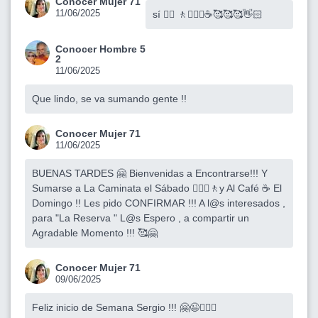
Conocer Mujer 71
11/06/2025
sí 👌🏻 🚶🚶🏽‍♀️☕️🥰🥰🥰👋🏻
Conocer Hombre 5
2
11/06/2025
Que lindo, se va sumando gente !!
Conocer Mujer 71
11/06/2025
BUENAS TARDES 🤗 Bienvenidas a Encontrarse!!! Y
Sumarse a La Caminata el Sábado 🚶🏽‍♀️🚶y Al Café ☕️ El
Domingo !! Les pido CONFIRMAR !!! A l@s interesados ,
para "La Reserva " L@s Espero , a compartir un
Agradable Momento !!! 🥰🤗
Conocer Mujer 71
09/06/2025
Feliz inicio de Semana Sergio !!! 🤗😉🙋🏻‍♀️