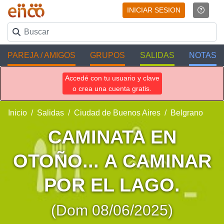
INICIAR SESION
PAREJA / AMIGOS
GRUPOS
SALIDAS
NOTAS
Accedé con tu usuario y clave
o crea una cuenta gratis.
Inicio
Salidas
Ciudad de Buenos Aires
Belgrano
CAMINATA EN
OTOÑO... A CAMINAR
POR EL LAGO.
(Dom 08/06/2025)