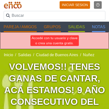
INICIAR SESION
PAREJA / AMIGOS
GRUPOS
SALIDAS
NOTAS
Accedé con tu usuario y clave
o crea una cuenta gratis.
Inicio
Salidas
Ciudad de Buenos Aires
Nuñez
VOLVEMOS!! TENES
GANAS DE CANTAR,
ACÁ ESTAMOS! 9 AÑO
CONSECUTIVO DEL