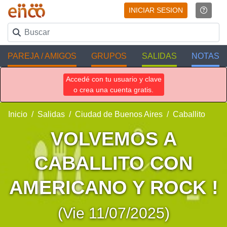
INICIAR SESION
PAREJA / AMIGOS
GRUPOS
SALIDAS
NOTAS
Accedé con tu usuario y clave
o crea una cuenta gratis.
Inicio
Salidas
Ciudad de Buenos Aires
Caballito
VOLVEMOS A
CABALLITO CON
AMERICANO Y ROCK !
(Vie 11/07/2025)