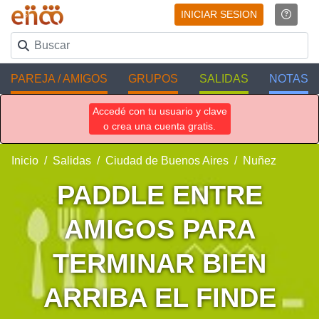
INICIAR SESION
PAREJA / AMIGOS
GRUPOS
SALIDAS
NOTAS
Accedé con tu usuario y clave
o crea una cuenta gratis.
Inicio
Salidas
Ciudad de Buenos Aires
Nuñez
PADDLE ENTRE
AMIGOS PARA
TERMINAR BIEN
ARRIBA EL FINDE