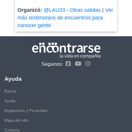
Organizó:
@LAU33
-
Otras salidas
|
Ver
más testimonios de encuentros para
conocer gente
Seguinos:
Ayuda
Buscar
Ayuda
Reglamento y Privacidad
Mapa del sitio
Contacto