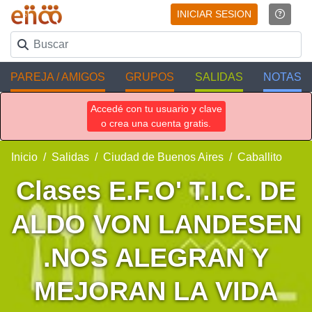
INICIAR SESION
PAREJA / AMIGOS
GRUPOS
SALIDAS
NOTAS
Accedé con tu usuario y clave
o crea una cuenta gratis.
Inicio
Salidas
Ciudad de Buenos Aires
Caballito
Clases E.F.O' T.I.C. DE
ALDO VON LANDESEN
.NOS ALEGRAN Y
MEJORAN LA VIDA