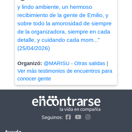
y lindo ambiente, un hermoso
recibimiento de la gente de Emilio, y
sobre todo la amorosidad de siempre
de la organizadora, siempre en cada
detalle, y cuidando cada mom..."
(25/04/2026)
Organizó:
@MARISU
-
Otras salidas
|
Ver más testimonios de encuentros para
conocer gente
Seguinos: