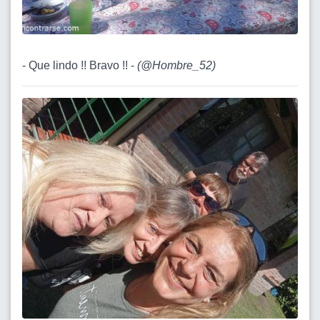
- Que lindo !! Bravo !! -
(
@Hombre_52
)