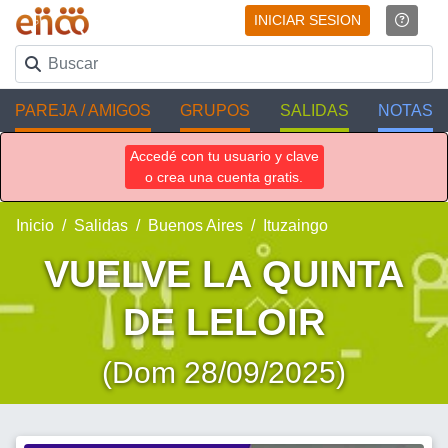
INICIAR SESION
PAREJA / AMIGOS
GRUPOS
SALIDAS
NOTAS
Accedé con tu usuario y clave
o crea una cuenta gratis.
Inicio
Salidas
Buenos Aires
Ituzaingo
VUELVE LA QUINTA
DE LELOIR
(Dom 28/09/2025)