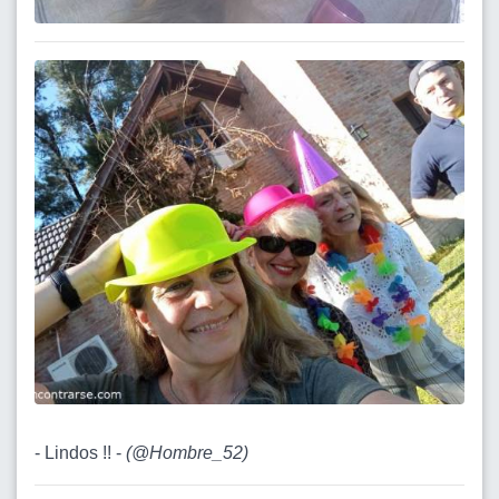
- Lindos !! -
(
@Hombre_52
)