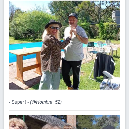
- Super ! -
(
@Hombre_52
)